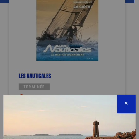
LES NAUTICALES
TERMINÉE
Port des Capucins
13600 LA CIOTAT
24 mars 2024 - 09:00 à 18:00
alexandre.benhamou.13@gmail.com