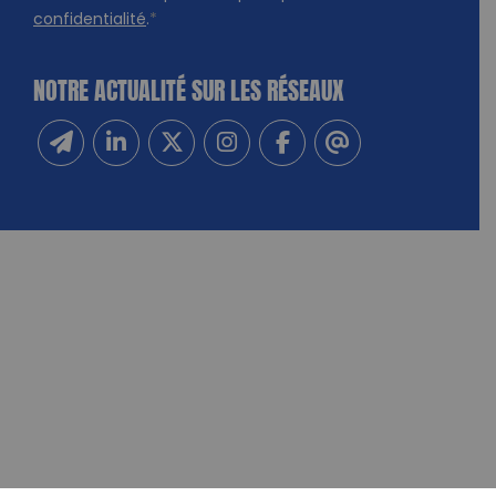
confidentialité
.
*
NOTRE ACTUALITÉ SUR LES RÉSEAUX
Inscrivez-vous à notre newsletter
Suivez-nous sur Linkedin
Suivez-nous sur Twitter
Suivez-nous sur Instagram
Suivez-nous sur Facebook
Contactez-nous