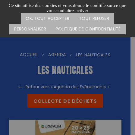
Passer
CARTE DES ACTIONS
FAIRE UN DON
Ce site utilise des cookies et vous donne le contrôle sur ce que
au
vous souhaitez activer
Menu
contenu
OK, TOUT ACCEPTER
TOUT REFUSER
PERSONNALISER
POLITIQUE DE CONFIDENTIALITÉ
ACCUEIL
AGENDA
>
>
LES NAUTICALES
LES NAUTICALES
Retour vers « Agenda des Evénements »
COLLECTE DE DÉCHETS