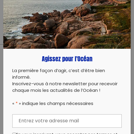
0615482910
Évènement proposé par :
Recyclop Sensi-Collecte-
Revalorisation des mégots
Agissez pour l'Océan
PARTAGER CET ARTICLE:
Partager sur Facebook
Partager sur
Envoyer à
La première façon d’agir, c’est d’être bien
Twitter
un ami
informé.
Copy to clipboard
Inscrivez-vous à notre newsletter pour recevoir
chaque mois les actualités de l’Océan !
«
*
» indique les champs nécessaires