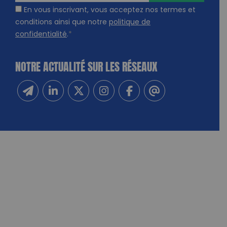
En vous inscrivant, vous acceptez nos termes et
conditions ainsi que notre
politique de
confidentialité
.
*
NOTRE ACTUALITÉ SUR LES RÉSEAUX
Inscrivez-vous à notre newsletter
Suivez-nous sur Linkedin
Suivez-nous sur Twitter
Suivez-nous sur Instagram
Suivez-nous sur Facebook
Contactez-nous