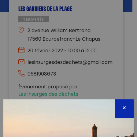
LES GARDIENS DE LA PLAGE
TERMINÉE
2 avenue William Bertrand
17560 Bourcefranc-Le Chapus
20 février 2022 - 10:00 à 12:00
lesinsurgesdesdechets@gmail.com
0681908673
Évènement proposé par :
Les Insurgés des déchets
Bonjour à tous.
Suite aux grandes marées, on nettoie les plages de