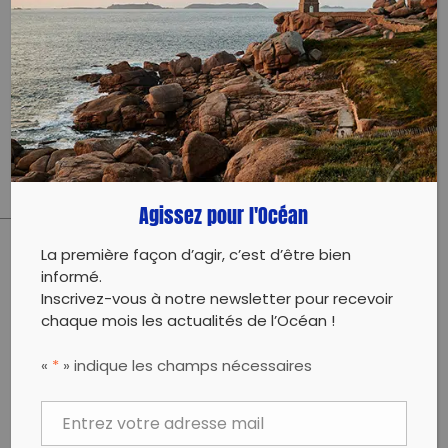
Bourcefranc-Le Chapus et Marennes.
Venez avec votre bonne humeur, vos gants et votre
pique-nique si vous avez envie.
Chaque enfant participant à la collecte recevra un
kit 0 déchet spécialement créé pour cette occasion.
A très vite
L’équipe des insurgés des déchets
Agissez pour l'Océan
La première façon d’agir, c’est d’être bien
PARTAGER CET ARTICLE:
informé.
Inscrivez-vous à notre newsletter pour recevoir
Partager sur Facebook
Partager sur
Envoyer à
chaque mois les actualités de l’Océan !
Twitter
un ami
Copy to clipboard
«
*
» indique les champs nécessaires