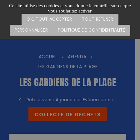
Passer
CARTE DES ACTIONS
FAIRE UN DON
Ce site utilise des cookies et vous donne le contrôle sur ce que
au
vous souhaitez activer
Menu
contenu
OK, TOUT ACCEPTER
TOUT REFUSER
PERSONNALISER
POLITIQUE DE CONFIDENTIALITÉ
ACCUEIL
AGENDA
>
>
LES GARDIENS DE LA PLAGE
LES GARDIENS DE LA PLAGE
Retour vers « Agenda des Evénements »
COLLECTE DE DÉCHETS