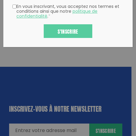
En vous inscrivant, vous acceptez nos termes et
conditions ainsi que notre
politique de
confidentialité
.
*
S'INSCRIRE
INSCRIVEZ-VOUS À NOTRE NEWSLETTER
dique
amps
ires
S'INSCRIRE