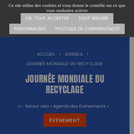
Passer
CARTE DES ACTIONS
FAIRE UN DON
Ce site utilise des cookies et vous donne le contrôle sur ce que
au
vous souhaitez activer
Menu
contenu
OK, TOUT ACCEPTER
TOUT REFUSER
PERSONNALISER
POLITIQUE DE CONFIDENTIALITÉ
ACCUEIL
AGENDA
>
>
JOURNÉE MONDIALE DU RECYCLAGE
JOURNÉE MONDIALE DU
RECYCLAGE
Retour vers « Agenda des Evénements »
ÉVÉNEMENT