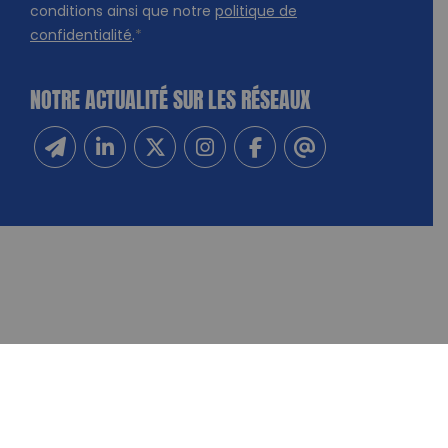
conditions ainsi que notre
politique de
confidentialité
.
*
NOTRE ACTUALITÉ SUR LES RÉSEAUX
Inscrivez-vous à notre newsletter
Suivez-nous sur Linkedin
Suivez-nous sur Twitter
Suivez-nous sur Instagram
Suivez-nous sur Facebook
Contactez-nous