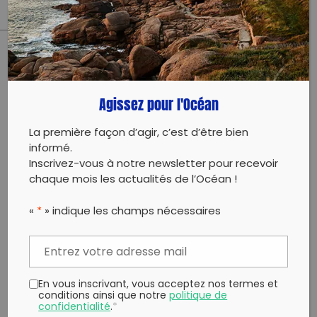
PARTAGER CET ARTICLE:
Partager sur Facebook
Partager sur
Envoyer à
Agissez pour l'Océan
Twitter
un ami
Copy to clipboard
La première façon d’agir, c’est d’être bien
informé.
Inscrivez-vous à notre newsletter pour recevoir
chaque mois les actualités de l’Océan !
«
*
» indique les champs nécessaires
En vous inscrivant, vous acceptez nos termes et
conditions ainsi que notre
politique de
confidentialité
.
*