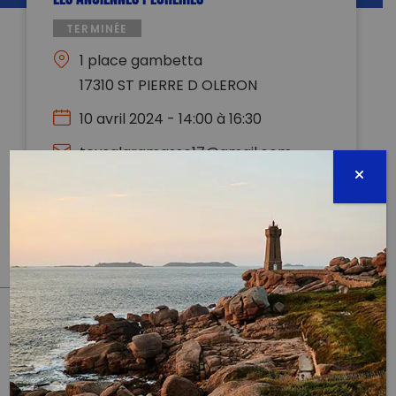
TERMINÉE
1 place gambetta
17310 ST PIERRE D OLERON
10 avril 2024 - 14:00 à 16:30
tousalaramasse17@gmail.com
0617936010
Évènement proposé par :
Tous à la ramasse?!
PARTAGER CET ARTICLE:
Partager sur Facebook
Partager sur
Envoyer à
Twitter
un ami