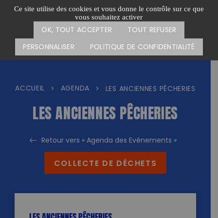
Passer
CARTE DES ACTIONS
FAIRE UN DON
Ce site utilise des cookies et vous donne le contrôle sur ce que
au
vous souhaitez activer
Menu
contenu
OK, TOUT ACCEPTER
TOUT REFUSER
PERSONNALISER
POLITIQUE DE CONFIDENTIALITÉ
ACCUEIL
AGENDA
>
>
LES ANCIENNES PÊCHERIES
LES ANCIENNES PÊCHERIES
Retour vers « Agenda des Evénements »
COLLECTE DE DÉCHETS
LES ANCIENNES PÊCHERIES