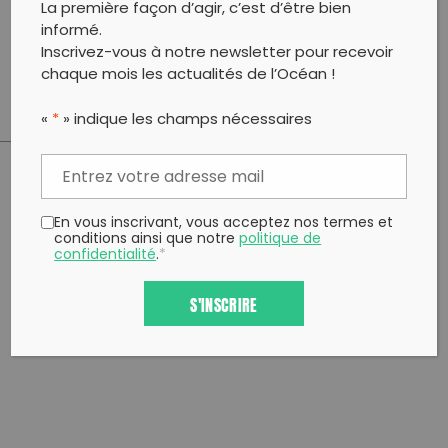
La première façon d’agir, c’est d’être bien
informé.
Un ramassage de déchet au bord du cours d'eau est
Inscrivez-vous à notre newsletter pour recevoir
réalisé avec les élèves de la classe.
chaque mois les actualités de l’Océan !
«
*
» indique les champs nécessaires
PARTAGER CET ARTICLE:
Partager sur Facebook
Partager sur
Envoyer à
En vous inscrivant, vous acceptez nos termes et
conditions ainsi que notre
politique de
Twitter
un ami
confidentialité
.
*
Copy to clipboard
S'INSCRIRE