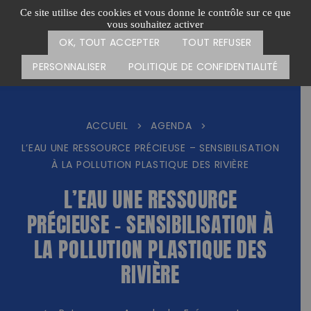
Passer
CARTE DES ACTIONS
FAIRE UN DON
Ce site utilise des cookies et vous donne le contrôle sur ce que
au
vous souhaitez activer
Menu
contenu
OK, TOUT ACCEPTER
TOUT REFUSER
PERSONNALISER
POLITIQUE DE CONFIDENTIALITÉ
ACCUEIL
AGENDA
>
>
L’EAU UNE RESSOURCE PRÉCIEUSE – SENSIBILISATION
À LA POLLUTION PLASTIQUE DES RIVIÈRE
L’EAU UNE RESSOURCE
PRÉCIEUSE – SENSIBILISATION À
LA POLLUTION PLASTIQUE DES
RIVIÈRE