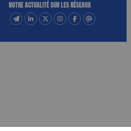
NOTRE ACTUALITÉ SUR LES RÉSEAUX
Inscrivez-vous à notre newsletter
Suivez-nous sur Linkedin
Suivez-nous sur Twitter
Suivez-nous sur Instagram
Suivez-nous sur Facebook
Contactez-nous