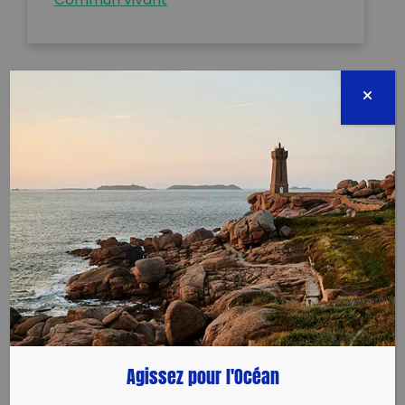
Commun vivant
Programme scolaire de sensibilisation "L'eau une
ressource précieuse"
Séance : L’eau, rive animale (Durée 2h30 )
Cette troisième séance se déroule auprès d’un cours
d’eau (ruisseau ou rivière) ou d’une zone humide
(marais, mare…). La séance est consacrée aux
animaux inféodés aux milieux aquatiques. La classe
explore la notion de “Chaîne alimentaire” afin
d’explorer l’impact des activités humaines sur la
qualité de l’eau et sur le fonctionnement des
écosystèmes aquatiques.
L’eau est abordée comme une ressource à partager
Agissez pour l'Océan
avec le règne animal face aux pollutions plastiques
et aux effets du changement climatique.