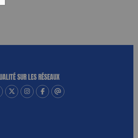
UALITÉ SUR LES RÉSEAUX
-vous à notre newsletter
vez-nous sur Linkedin
Suivez-nous sur Twitter
Suivez-nous sur Instagram
Suivez-nous sur Facebook
Contactez-nous