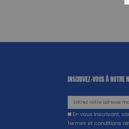
«
*
» indique
INSCRIVEZ-VOUS À NOTRE 
les champs
nécessaires
En vous inscrivant, v
termes et conditions ai