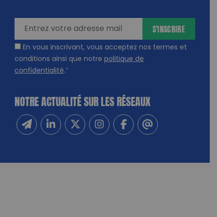
amps
ires
S'INSCRIRE
En vous inscrivant, vous acceptez nos termes et
conditions ainsi que notre
politique de
confidentialité
.
*
NOTRE ACTUALITÉ SUR LES RÉSEAUX
Inscrivez-vous à notre newsletter
Suivez-nous sur Linkedin
Suivez-nous sur Twitter
Suivez-nous sur Instagram
Suivez-nous sur Facebook
Contactez-nous