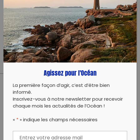
17410 Saint-Martin de Ré
26 mars 2023 - 14:00 à 17:00
lapportebonheur@yahoo.fr
0633401951
Évènement proposé par :
L’Apporte Bonheur
Agissez pour l'Océan
La première façon d’agir, c’est d’être bien
PARTAGER CET ARTICLE:
informé.
Inscrivez-vous à notre newsletter pour recevoir
Partager sur Facebook
Partager sur
Envoyer à
chaque mois les actualités de l’Océan !
Twitter
un ami
Copy to clipboard
«
*
» indique les champs nécessaires