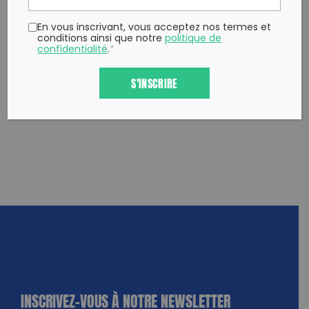
En vous inscrivant, vous acceptez nos termes et
conditions ainsi que notre
politique de
confidentialité
.
*
S'INSCRIRE
INSCRIVEZ-VOUS À NOTRE NEWSLETTER
dique