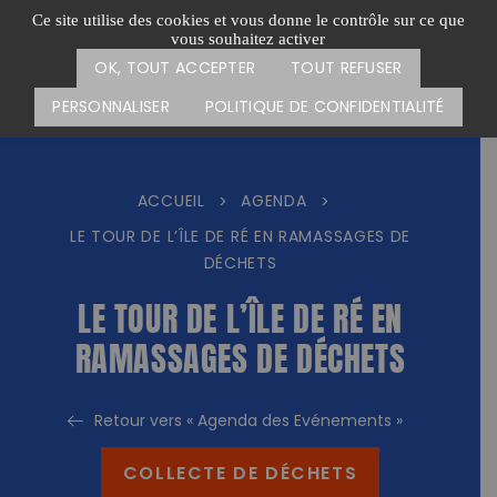
Passer
CARTE DES ACTIONS
FAIRE UN DON
Ce site utilise des cookies et vous donne le contrôle sur ce que
au
vous souhaitez activer
Menu
contenu
OK, TOUT ACCEPTER
TOUT REFUSER
PERSONNALISER
POLITIQUE DE CONFIDENTIALITÉ
ACCUEIL
AGENDA
>
>
LE TOUR DE L’ÎLE DE RÉ EN RAMASSAGES DE
DÉCHETS
LE TOUR DE L’ÎLE DE RÉ EN
RAMASSAGES DE DÉCHETS
Retour vers « Agenda des Evénements »
COLLECTE DE DÉCHETS