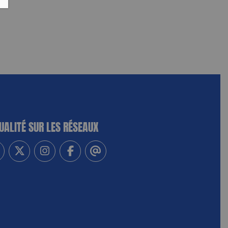
UALITÉ SUR LES RÉSEAUX
-vous à notre newsletter
vez-nous sur Linkedin
Suivez-nous sur Twitter
Suivez-nous sur Instagram
Suivez-nous sur Facebook
Contactez-nous