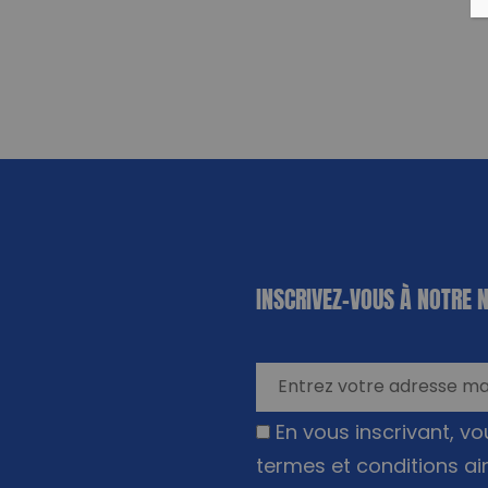
«
*
» indique
INSCRIVEZ-VOUS À NOTRE 
les champs
nécessaires
En vous inscrivant, v
termes et conditions ai