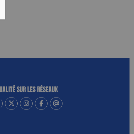
UALITÉ SUR LES RÉSEAUX
-vous à notre newsletter
vez-nous sur Linkedin
Suivez-nous sur Twitter
Suivez-nous sur Instagram
Suivez-nous sur Facebook
Contactez-nous