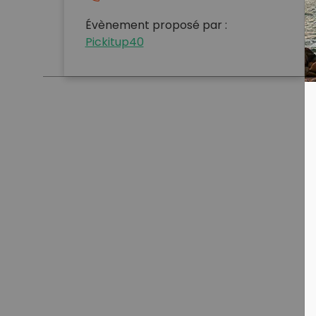
Évènement proposé par :
Pickitup40