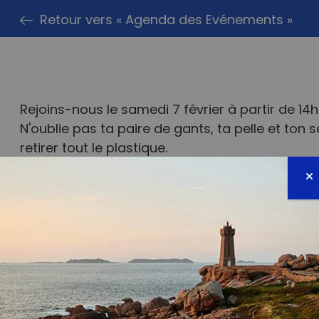
Retour vers « Agenda des Evénements »
Rejoins-nous le samedi 7 février à partir de 14
N'oublie pas ta paire de gants, ta pelle et ton
retirer tout le plastique.
Nous offrirons le goûter aux courageux pirates 
aussi venir avec un thermos de camomille rom
#zérodéchet 💙