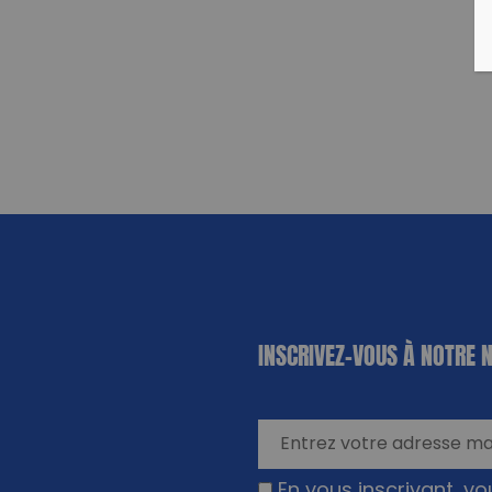
«
*
» indique
INSCRIVEZ-VOUS À NOTRE 
les champs
nécessaires
En vous inscrivant, v