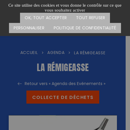
Passer
CARTE DES ACTIONS
FAIRE UN DON
Ce site utilise des cookies et vous donne le contrôle sur ce que
au
vous souhaitez activer
Menu
contenu
OK, TOUT ACCEPTER
TOUT REFUSER
PERSONNALISER
POLITIQUE DE CONFIDENTIALITÉ
ACCUEIL
AGENDA
>
>
LA RÉMIGEASSE
LA RÉMIGEASSE
Retour vers « Agenda des Evénements »
COLLECTE DE DÉCHETS