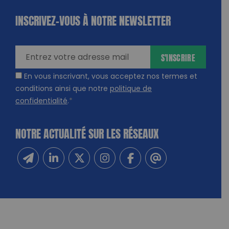
INSCRIVEZ-VOUS À NOTRE NEWSLETTER
dique
amps
ires
S'INSCRIRE
En vous inscrivant, vous acceptez nos termes et
conditions ainsi que notre
politique de
confidentialité
.
*
NOTRE ACTUALITÉ SUR LES RÉSEAUX
Inscrivez-vous à notre newsletter
Suivez-nous sur Linkedin
Suivez-nous sur Twitter
Suivez-nous sur Instagram
Suivez-nous sur Facebook
Contactez-nous