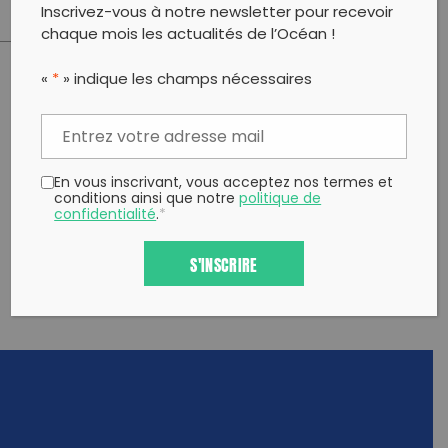
Inscrivez-vous à notre newsletter pour recevoir
chaque mois les actualités de l’Océan !
«
*
» indique les champs nécessaires
PARTAGER CET ARTICLE:
Partager sur Facebook
Partager sur
Envoyer à
Twitter
un ami
Copy to clipboard
En vous inscrivant, vous acceptez nos termes et
conditions ainsi que notre
politique de
confidentialité
.
*
S'INSCRIRE