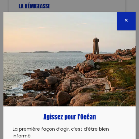
LA RÉMIGEASSE
Terminée
17 rue de la plaine
17310 ST PIERRE D OLERON
27 mai 2026 - 14:00 à 16:30
tousalaramasse17@gmail.com
0617936010
Évènement proposé par :
Tous à la ramasse?!
Agissez pour l'Océan
collecte dechets plage
La première façon d’agir, c’est d’être bien
informé.