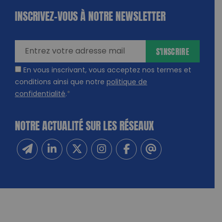
INSCRIVEZ-VOUS À NOTRE NEWSLETTER
dique
amps
ires
S'INSCRIRE
En vous inscrivant, vous acceptez nos termes et
conditions ainsi que notre
politique de
confidentialité
.
*
NOTRE ACTUALITÉ SUR LES RÉSEAUX
Inscrivez-vous à notre newsletter
Suivez-nous sur Linkedin
Suivez-nous sur Twitter
Suivez-nous sur Instagram
Suivez-nous sur Facebook
Contactez-nous