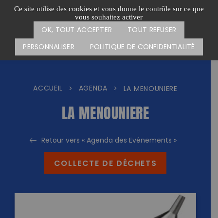
Passer
CARTE DES ACTIONS
FAIRE UN DON
Ce site utilise des cookies et vous donne le contrôle sur ce que
au
vous souhaitez activer
Menu
contenu
OK, TOUT ACCEPTER
TOUT REFUSER
PERSONNALISER
POLITIQUE DE CONFIDENTIALITÉ
ACCUEIL
AGENDA
>
>
LA MENOUNIERE
LA MENOUNIERE
Retour vers « Agenda des Evénements »
COLLECTE DE DÉCHETS