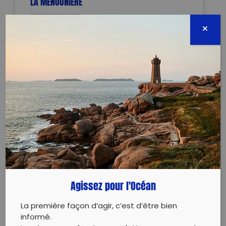
LA MENOUNIERE
TERMINÉE
1 place gambetta
17310 ST PIERRE D OLERON
05 mars 2025 - 14:00 à 16:30
tousalaramasse17@gmail.com
0617936010
Évènement proposé par :
Tous à la ramasse?!
Agissez pour l'Océan
collecte dechets sur la plage
La première façon d’agir, c’est d’être bien
informé.