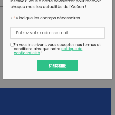
Inscrivez-vous à notre newsletter pour recevoir
chaque mois les actualités de l’Océan !
«
*
» indique les champs nécessaires
PARTAGER CET ARTICLE:
Partager sur Facebook
Partager sur
Envoyer à
Twitter
un ami
Copy to clipboard
En vous inscrivant, vous acceptez nos termes et
conditions ainsi que notre
politique de
confidentialité
.
*
S'INSCRIRE