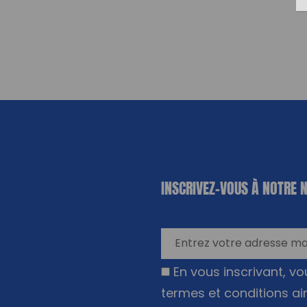
«
*
» indique
INSCRIVEZ-VOUS À NOTRE 
les champs
nécessaires
En vous inscrivant, v
termes et conditions ai