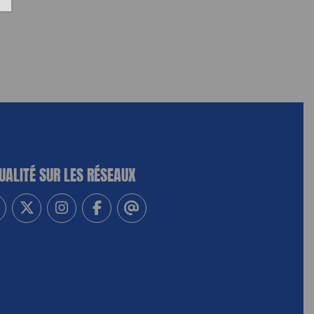
UALITÉ SUR LES RÉSEAUX
-vous à notre newsletter
vez-nous sur Linkedin
Suivez-nous sur Twitter
Suivez-nous sur Instagram
Suivez-nous sur Facebook
Contactez-nous