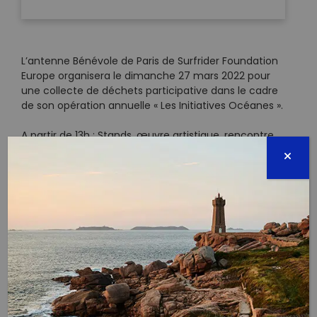
L’antenne Bénévole de Paris de Surfrider Foundation
Europe organisera le dimanche 27 mars 2022 pour
une collecte de déchets participative dans le cadre
de son opération annuelle « Les Initiatives Océanes ».
A partir de 13h : Stands, œuvre artistique, rencontre
avec nos associations partenaires…
A 14h : départ de la collecte.
Cette opération a pour but de sensibiliser les
citoyens parisiens et les touristes à l’impact des
déchets sur l’environnement, ainsi qu’à nos modes
de vie et de consommation.
En effet, 80% des déchets retrouvés dans l’océan
proviennent de l’intérieur des terres, par les effets
conjugués des vents et du ruissellement.
Cette opération de collecte et de tri permet
d’alimenter une base de données européenne qui