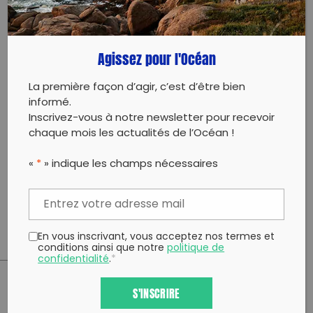
nous permet ensuite d’influer sur les institutions et
faire évoluer les législations.
Agissez pour l'Océan
Kanalien y tiendra un stand alors venez nous voir et
participer .
La première façon d’agir, c’est d’être bien
Rejoignez nous! ♻️
informé.
Inscrivez-vous à notre newsletter pour recevoir
Contact :
chaque mois les actualités de l’Océan !
✉️ kanalien75010@gmail.com
☎️Cédric 0660617818
«
*
» indique les champs nécessaires
Jean Marc 0661707289
https://kanalien-association.fr/
En vous inscrivant, vous acceptez nos termes et
conditions ainsi que notre
politique de
confidentialité
.
*
S'INSCRIRE
PARTAGER CET ARTICLE: