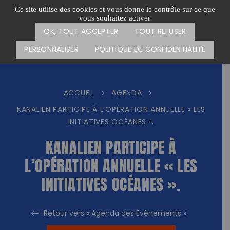
Passer
CARTE DES ACTIONS
FAIRE UN DON
Ce site utilise des cookies et vous donne le contrôle sur ce que
au
vous souhaitez activer
Menu
contenu
OK, TOUT ACCEPTER
TOUT REFUSER
PERSONNALISER
POLITIQUE DE CONFIDENTIALITÉ
ACCUEIL
AGENDA
>
>
KANALIEN PARTICIPE À L’OPÉRATION ANNUELLE « LES
INITIATIVES OCÉANES ».
KANALIEN PARTICIPE À
L’OPÉRATION ANNUELLE « LES
INITIATIVES OCÉANES ».
Retour vers « Agenda des Evénements »