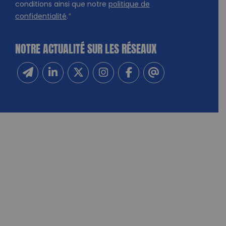
conditions ainsi que notre
politique de
confidentialité
.
*
NOTRE ACTUALITÉ SUR LES RÉSEAUX
Inscrivez-vous à notre newsletter
Suivez-nous sur Linkedin
Suivez-nous sur Twitter
Suivez-nous sur Instagram
Suivez-nous sur Facebook
Contactez-nous