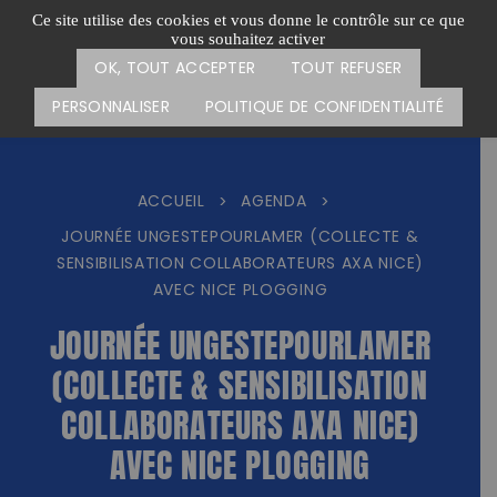
Passer
CARTE DES ACTIONS
FAIRE UN DON
Ce site utilise des cookies et vous donne le contrôle sur ce que
au
vous souhaitez activer
Menu
contenu
OK, TOUT ACCEPTER
TOUT REFUSER
PERSONNALISER
POLITIQUE DE CONFIDENTIALITÉ
ACCUEIL
AGENDA
>
>
JOURNÉE UNGESTEPOURLAMER (COLLECTE &
SENSIBILISATION COLLABORATEURS AXA NICE)
AVEC NICE PLOGGING
JOURNÉE UNGESTEPOURLAMER
(COLLECTE & SENSIBILISATION
COLLABORATEURS AXA NICE)
AVEC NICE PLOGGING