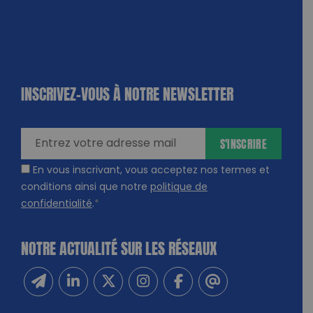
INSCRIVEZ-VOUS À NOTRE NEWSLETTER
dique
amps
ires
S'INSCRIRE
En vous inscrivant, vous acceptez nos termes et
conditions ainsi que notre
politique de
confidentialité
.
*
NOTRE ACTUALITÉ SUR LES RÉSEAUX
Inscrivez-vous à notre newsletter
Suivez-nous sur Linkedin
Suivez-nous sur Twitter
Suivez-nous sur Instagram
Suivez-nous sur Facebook
Contactez-nous