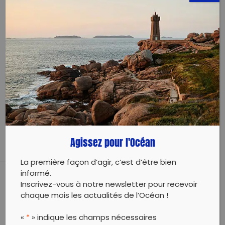
0650745121
Évènement proposé par :
AXA Atout Coeur
Cette journée d’action est organisée par la
Fondation de la Mer en partenariat avec l’association
Nice Plogging (AGIRRR).
Agissez pour l'Océan
La première façon d’agir, c’est d’être bien
informé.
Inscrivez-vous à notre newsletter pour recevoir
PARTAGER CET ARTICLE:
chaque mois les actualités de l’Océan !
Partager sur Facebook
Partager sur
Envoyer à
Twitter
un ami
«
*
» indique les champs nécessaires