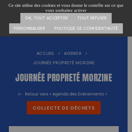
Passer
CARTE DES ACTIONS
FAIRE UN DON
Ce site utilise des cookies et vous donne le contrôle sur ce que
au
vous souhaitez activer
Menu
contenu
OK, TOUT ACCEPTER
TOUT REFUSER
PERSONNALISER
POLITIQUE DE CONFIDENTIALITÉ
ACCUEIL
AGENDA
>
>
JOURNÉE PROPRETÉ MORZINE
JOURNÉE PROPRETÉ MORZINE
Retour vers « Agenda des Evénements »
COLLECTE DE DÉCHETS