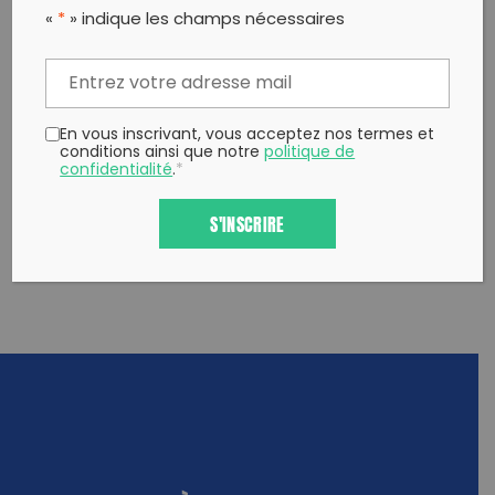
PARTAGER CET ARTICLE:
«
*
» indique les champs nécessaires
Partager sur Facebook
Partager sur
Envoyer à
Twitter
un ami
Copy to clipboard
En vous inscrivant, vous acceptez nos termes et
conditions ainsi que notre
politique de
confidentialité
.
*
S'INSCRIRE