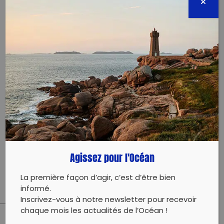
convivial entre amis, en famille et entre membres
d’associations. L’objectif est non seulement le
nettoyage du village et des montagnes, mais aussi
de sensibiliser le public, d’informer sur les consignes
de tri et l’impact des déchets sur l’environnement.
Cette matinée sera clôturée par une collation
offerte aux participants. Un troc de graines et de
plantons est également prévu tout au long de
l’événement. Par ailleurs, un concours photos des
déchets les plus insolites sera proposé. Enfin, le
moment sera venu de dévoiler les expositions du
Conseil municipal des enfants. Sensibles à la qualité
de leur environnement, les jeunes conseillers ont
choisi de travailler durant leur mandat sur des
thèmes tels que la propreté, les déchets et leur
Agissez pour l'Océan
recyclage.
La première façon d’agir, c’est d’être bien
informé.
Inscrivez-vous à notre newsletter pour recevoir
chaque mois les actualités de l’Océan !