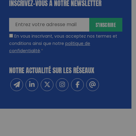
INSCRIVEZ-VOUS À NOTRE NEWSLETTER
dique
amps
ires
S'INSCRIRE
En vous inscrivant, vous acceptez nos termes et
conditions ainsi que notre
politique de
confidentialité
.
*
NOTRE ACTUALITÉ SUR LES RÉSEAUX
Inscrivez-vous à notre newsletter
Suivez-nous sur Linkedin
Suivez-nous sur Twitter
Suivez-nous sur Instagram
Suivez-nous sur Facebook
Contactez-nous