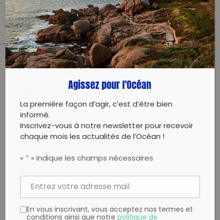
Évènement proposé par :
Repêchons les océans – Port de Sète
PARTAGER CET ARTICLE:
Agissez pour l'Océan
Partager sur Facebook
Partager sur
Envoyer à
Twitter
un ami
La première façon d’agir, c’est d’être bien
Copy to clipboard
informé.
Inscrivez-vous à notre newsletter pour recevoir
chaque mois les actualités de l’Océan !
«
*
» indique les champs nécessaires
En vous inscrivant, vous acceptez nos termes et
conditions ainsi que notre
politique de