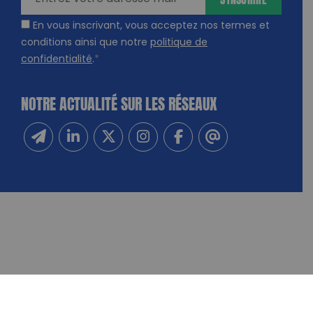
En vous inscrivant, vous acceptez nos termes et
conditions ainsi que notre
politique de
confidentialité
.
*
NOTRE ACTUALITÉ SUR LES RÉSEAUX
Inscrivez-vous à notre newsletter
Suivez-nous sur Linkedin
Suivez-nous sur Twitter
Suivez-nous sur Instagram
Suivez-nous sur Facebook
Contactez-nous