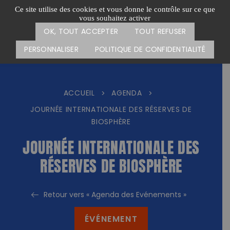
Passer
CARTE DES ACTIONS
FAIRE UN DON
Ce site utilise des cookies et vous donne le contrôle sur ce que
au
vous souhaitez activer
Menu
contenu
OK, TOUT ACCEPTER
TOUT REFUSER
PERSONNALISER
POLITIQUE DE CONFIDENTIALITÉ
ACCUEIL
AGENDA
>
>
JOURNÉE INTERNATIONALE DES RÉSERVES DE
BIOSPHÈRE
JOURNÉE INTERNATIONALE DES
RÉSERVES DE BIOSPHÈRE
Retour vers « Agenda des Evénements »
ÉVÉNEMENT