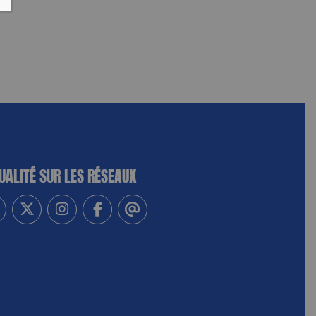
UALITÉ SUR LES RÉSEAUX
-vous à notre newsletter
vez-nous sur Linkedin
Suivez-nous sur Twitter
Suivez-nous sur Instagram
Suivez-nous sur Facebook
Contactez-nous