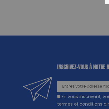
«
*
» indique
INSCRIVEZ-VOUS À NOTRE 
les champs
nécessaires
En vous inscrivant, v
termes et conditions ai