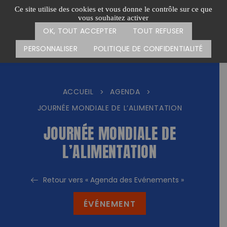
Passer
CARTE DES ACTIONS
FAIRE UN DON
Ce site utilise des cookies et vous donne le contrôle sur ce que
au
vous souhaitez activer
Menu
contenu
OK, TOUT ACCEPTER
TOUT REFUSER
PERSONNALISER
POLITIQUE DE CONFIDENTIALITÉ
ACCUEIL
AGENDA
>
>
JOURNÉE MONDIALE DE L’ALIMENTATION
JOURNÉE MONDIALE DE
L’ALIMENTATION
Retour vers « Agenda des Evénements »
ÉVÉNEMENT