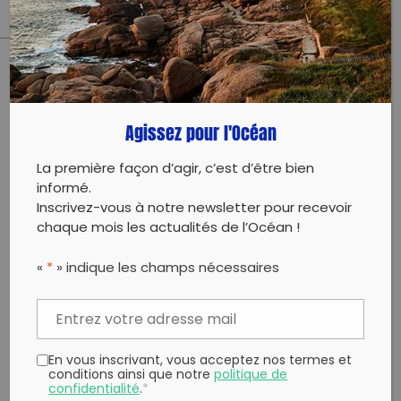
PARTAGER CET ARTICLE:
Partager sur Facebook
Partager sur
Envoyer à
Agissez pour l'Océan
Twitter
un ami
Copy to clipboard
La première façon d’agir, c’est d’être bien
informé.
Inscrivez-vous à notre newsletter pour recevoir
chaque mois les actualités de l’Océan !
«
*
» indique les champs nécessaires
En vous inscrivant, vous acceptez nos termes et
conditions ainsi que notre
politique de
confidentialité
.
*