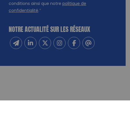
conditions ainsi que notre
politique de
confidentialité
.
*
NOTRE ACTUALITÉ SUR LES RÉSEAUX
Inscrivez-vous à notre newsletter
Suivez-nous sur Linkedin
Suivez-nous sur Twitter
Suivez-nous sur Instagram
Suivez-nous sur Facebook
Contactez-nous