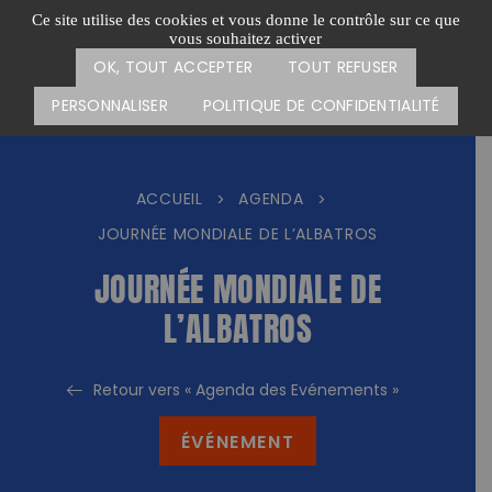
Passer
CARTE DES ACTIONS
FAIRE UN DON
Ce site utilise des cookies et vous donne le contrôle sur ce que
au
vous souhaitez activer
Menu
contenu
OK, TOUT ACCEPTER
TOUT REFUSER
PERSONNALISER
POLITIQUE DE CONFIDENTIALITÉ
ACCUEIL
AGENDA
>
>
JOURNÉE MONDIALE DE L’ALBATROS
JOURNÉE MONDIALE DE
L’ALBATROS
Retour vers « Agenda des Evénements »
ÉVÉNEMENT