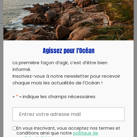
Évènement proposé par :
Repêchons les océans – Port de Sète
PARTAGER CET ARTICLE:
Agissez pour l'Océan
Partager sur Facebook
Partager sur
Envoyer à
Twitter
un ami
Copy to clipboard
La première façon d’agir, c’est d’être bien
informé.
Inscrivez-vous à notre newsletter pour recevoir
chaque mois les actualités de l’Océan !
«
*
» indique les champs nécessaires
En vous inscrivant, vous acceptez nos termes et
conditions ainsi que notre
politique de