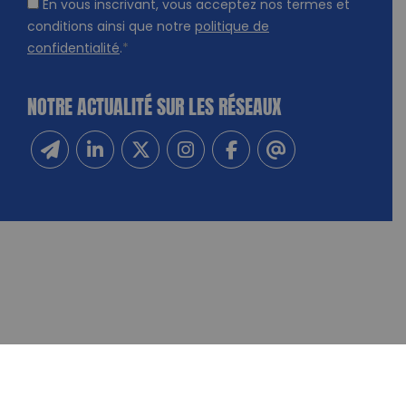
En vous inscrivant, vous acceptez nos termes et
conditions ainsi que notre
politique de
confidentialité
.
*
NOTRE ACTUALITÉ SUR LES RÉSEAUX
Inscrivez-vous à notre newsletter
Suivez-nous sur Linkedin
Suivez-nous sur Twitter
Suivez-nous sur Instagram
Suivez-nous sur Facebook
Contactez-nous