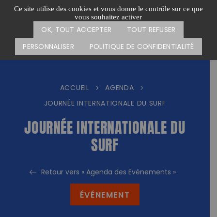
Passer
CARTE DES ACTIONS
FAIRE UN DON
Ce site utilise des cookies et vous donne le contrôle sur ce que
au
vous souhaitez activer
Menu
contenu
OK, TOUT ACCEPTER
TOUT REFUSER
PERSONNALISER
POLITIQUE DE CONFIDENTIALITÉ
ACCUEIL
AGENDA
>
>
JOURNÉE INTERNATIONALE DU SURF
JOURNÉE INTERNATIONALE DU
SURF
Retour vers « Agenda des Evénements »
ÉVÉNEMENT