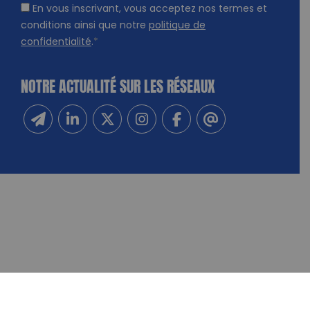
En vous inscrivant, vous acceptez nos termes et
conditions ainsi que notre
politique de
confidentialité
.
*
NOTRE ACTUALITÉ SUR LES RÉSEAUX
Inscrivez-vous à notre newsletter
Suivez-nous sur Linkedin
Suivez-nous sur Twitter
Suivez-nous sur Instagram
Suivez-nous sur Facebook
Contactez-nous