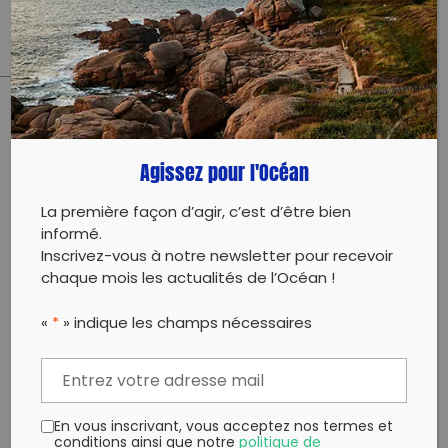
Évènement proposé par :
Repêchons les océans – Port de Sète
PARTAGER CET ARTICLE:
Partager sur Facebook
Partager sur
Envoyer à
Agissez pour l'Océan
Twitter
un ami
Copy to clipboard
La première façon d’agir, c’est d’être bien
informé.
Inscrivez-vous à notre newsletter pour recevoir
chaque mois les actualités de l’Océan !
«
*
» indique les champs nécessaires
En vous inscrivant, vous acceptez nos termes et
conditions ainsi que notre
politique de