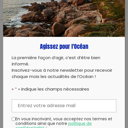
09 août 2024
PARTAGER CET ARTICLE:
Partager sur Facebook
Partager sur
Envoyer à
Agissez pour l'Océan
Twitter
un ami
Copy to clipboard
La première façon d’agir, c’est d’être bien
informé.
Inscrivez-vous à notre newsletter pour recevoir
chaque mois les actualités de l’Océan !
«
*
» indique les champs nécessaires
En vous inscrivant, vous acceptez nos termes et
conditions ainsi que notre
politique de