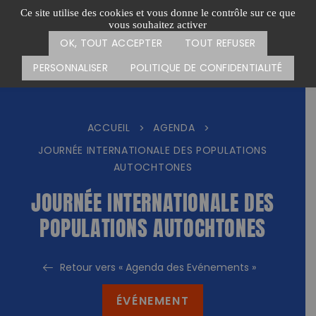
Passer
CARTE DES ACTIONS
FAIRE UN DON
Ce site utilise des cookies et vous donne le contrôle sur ce que
au
vous souhaitez activer
Menu
contenu
OK, TOUT ACCEPTER
TOUT REFUSER
PERSONNALISER
POLITIQUE DE CONFIDENTIALITÉ
ACCUEIL
AGENDA
>
>
JOURNÉE INTERNATIONALE DES POPULATIONS
AUTOCHTONES
JOURNÉE INTERNATIONALE DES
POPULATIONS AUTOCHTONES
Retour vers « Agenda des Evénements »
ÉVÉNEMENT