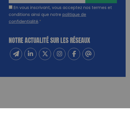
En vous inscrivant, vous acceptez nos termes et
conditions ainsi que notre
politique de
confidentialité
.
*
NOTRE ACTUALITÉ SUR LES RÉSEAUX
Inscrivez-vous à notre newsletter
Suivez-nous sur Linkedin
Suivez-nous sur Twitter
Suivez-nous sur Instagram
Suivez-nous sur Facebook
Contactez-nous