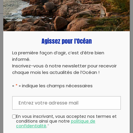
PARTAGER CET ARTICLE:
Partager sur Facebook
Partager sur
Envoyer à
Agissez pour l'Océan
Twitter
un ami
Copy to clipboard
La première façon d’agir, c’est d’être bien
informé.
Inscrivez-vous à notre newsletter pour recevoir
chaque mois les actualités de l’Océan !
«
*
» indique les champs nécessaires
En vous inscrivant, vous acceptez nos termes et
conditions ainsi que notre
politique de
confidentialité
.
*