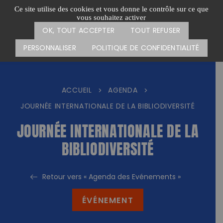
Passer
CARTE DES ACTIONS
FAIRE UN DON
Ce site utilise des cookies et vous donne le contrôle sur ce que
au
vous souhaitez activer
Menu
contenu
OK, TOUT ACCEPTER
TOUT REFUSER
PERSONNALISER
POLITIQUE DE CONFIDENTIALITÉ
ACCUEIL
AGENDA
>
>
JOURNÉE INTERNATIONALE DE LA BIBLIODIVERSITÉ
JOURNÉE INTERNATIONALE DE LA
BIBLIODIVERSITÉ
Retour vers « Agenda des Evénements »
ÉVÉNEMENT