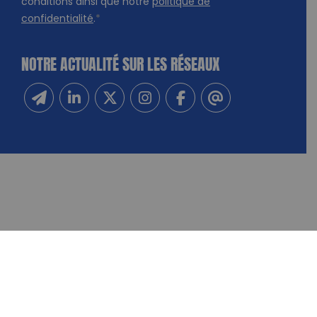
conditions ainsi que notre
politique de
confidentialité
.
*
NOTRE ACTUALITÉ SUR LES RÉSEAUX
Inscrivez-vous à notre newsletter
Suivez-nous sur Linkedin
Suivez-nous sur Twitter
Suivez-nous sur Instagram
Suivez-nous sur Facebook
Contactez-nous