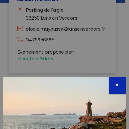
Parking de l'aigle
38250 Lans en Vercors
elodie.mayousse@lansenvercors.fr
0476956385
Évènement proposé par :
Mountain Riders
Le 7 mai le conseil municipal des jeunes organise
une journée éco-citoyenne à Lans-en-Vercors Le
matin est organisé un temps de ramassage des
déchets dans le village et à la station. L’après-midi
un éco-village se met en place avec des stands de
partenaires ayant pour vocation la citoyenneté, le
développement durable, l’environnement, etc…