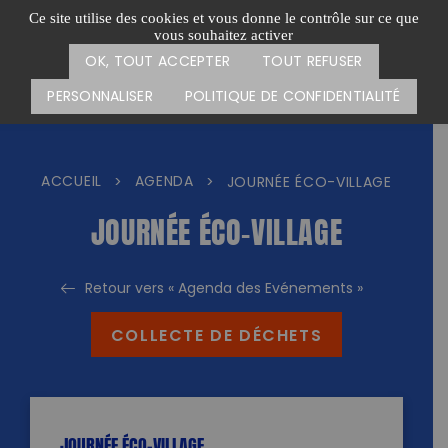
Passer
CARTE DES ACTIONS
FAIRE UN DON
Ce site utilise des cookies et vous donne le contrôle sur ce que
au
vous souhaitez activer
Menu
contenu
OK, TOUT ACCEPTER
TOUT REFUSER
PERSONNALISER
POLITIQUE DE CONFIDENTIALITÉ
ACCUEIL
AGENDA
>
>
JOURNÉE ÉCO-VILLAGE
JOURNÉE ÉCO-VILLAGE
Retour vers « Agenda des Evénements »
COLLECTE DE DÉCHETS
JOURNÉE ÉCO-VILLAGE