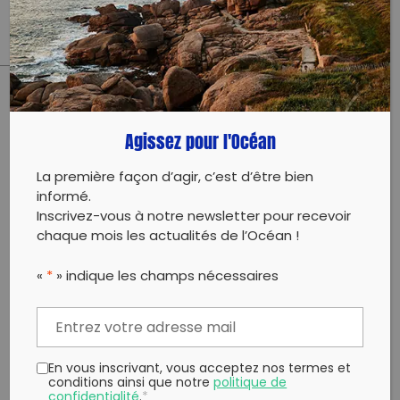
PARTAGER CET ARTICLE:
Agissez pour l'Océan
Partager sur Facebook
Partager sur
Envoyer à
Twitter
un ami
La première façon d’agir, c’est d’être bien
Copy to clipboard
informé.
Inscrivez-vous à notre newsletter pour recevoir
chaque mois les actualités de l’Océan !
«
*
» indique les champs nécessaires
En vous inscrivant, vous acceptez nos termes et
conditions ainsi que notre
politique de
confidentialité
.
*