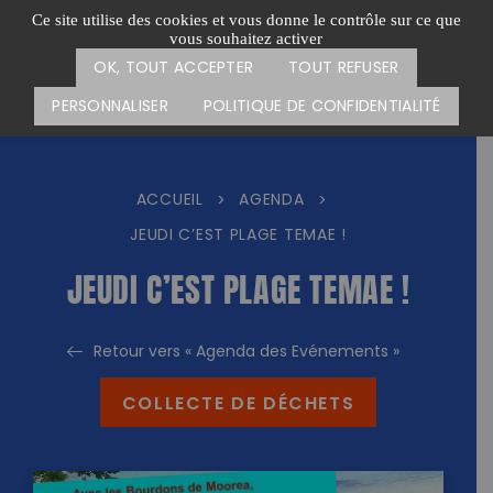
Passer
CARTE DES ACTIONS
FAIRE UN DON
Ce site utilise des cookies et vous donne le contrôle sur ce que
au
vous souhaitez activer
Menu
contenu
OK, TOUT ACCEPTER
TOUT REFUSER
PERSONNALISER
POLITIQUE DE CONFIDENTIALITÉ
ACCUEIL
AGENDA
>
>
JEUDI C’EST PLAGE TEMAE !
JEUDI C’EST PLAGE TEMAE !
Retour vers « Agenda des Evénements »
COLLECTE DE DÉCHETS