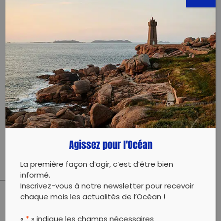
6893387280596
Évènement proposé par :
Moorea Biodiversité
Rejoignez Moorea Biodiversité et le collectif
écocitoyens Les bourdons de moorea pour une
nouvelle collecte ! Avec Te mana o te Moana !
Toutes les associations s’y mettent ! Pas de repos
pour le bien être de notre île
Agissez pour l'Océan
La première façon d’agir, c’est d’être bien
informé.
Inscrivez-vous à notre newsletter pour recevoir
chaque mois les actualités de l’Océan !
PARTAGER CET ARTICLE:
«
*
» indique les champs nécessaires
Partager sur Facebook
Partager sur
Envoyer à