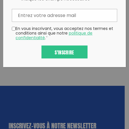
Twitter
un ami
Copy to clipboard
En vous inscrivant, vous acceptez nos termes et
conditions ainsi que notre
politique de
confidentialité
.
*
S'INSCRIRE
INSCRIVEZ-VOUS À NOTRE NEWSLETTER
dique