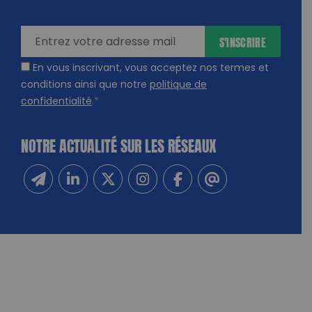
amps
ires
S'INSCRIRE
En vous inscrivant, vous acceptez nos termes et
conditions ainsi que notre
politique de
confidentialité
.
*
NOTRE ACTUALITÉ SUR LES RÉSEAUX
Inscrivez-vous à notre newsletter
Suivez-nous sur Linkedin
Suivez-nous sur Twitter
Suivez-nous sur Instagram
Suivez-nous sur Facebook
Contactez-nous