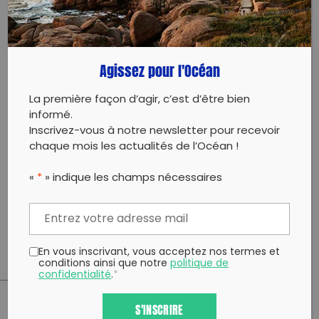
tes gants si tu en as‍
‍1 Déchet Par Jour se joint aux Amis du Vallon des
Auffes pour un ramassage familial !
Agissez pour l'Océan
De 09h à 12h ramasseurs terrestres et maritimes
La première façon d’agir, c’est d’être bien
uniront leurs forces pour enlever un max de déchets
informé.
sur ce site historique !
Inscrivez-vous à notre newsletter pour recevoir
chaque mois les actualités de l’Océan !
‍Nous finirons cette opération par un apéro des
familles, comme savent si bien le faire les Amis du
Vallon des Auffes !‍
«
*
» indique les champs nécessaires
‍Serez-vous nombreux-es à participer à cette
cleanup ?
En vous inscrivant, vous acceptez nos termes et
conditions ainsi que notre
politique de
confidentialité
.
*
S'INSCRIRE
PARTAGER CET ARTICLE: