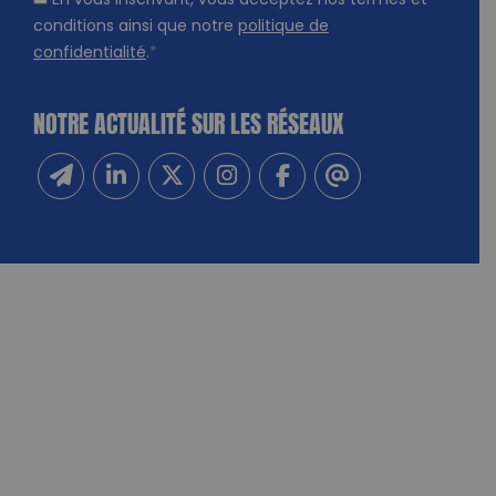
En vous inscrivant, vous acceptez nos termes et
conditions ainsi que notre
politique de
confidentialité
.
*
NOTRE ACTUALITÉ SUR LES RÉSEAUX
Inscrivez-vous à notre newsletter
Suivez-nous sur Linkedin
Suivez-nous sur Twitter
Suivez-nous sur Instagram
Suivez-nous sur Facebook
Contactez-nous