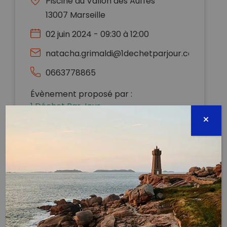
Piscine du Vallon des Auffes
13007 Marseille
02 juin 2024 - 09:30 à 12:00
natacha.grimaldi@1dechetparjour.com
0663778865
Évènement proposé par :
1 Déchet Par Jour
Piscine du Vallon des Auffes
Ramassage : 09h-12h
Apéro des familles : 12h-13h
Sacs & gants fournis, mais n’hésite pas à ramener