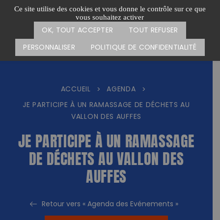
Passer
CARTE DES ACTIONS
FAIRE UN DON
Ce site utilise des cookies et vous donne le contrôle sur ce que
au
vous souhaitez activer
Menu
contenu
OK, TOUT ACCEPTER
TOUT REFUSER
PERSONNALISER
POLITIQUE DE CONFIDENTIALITÉ
ACCUEIL
AGENDA
>
>
JE PARTICIPE À UN RAMASSAGE DE DÉCHETS AU
VALLON DES AUFFES
JE PARTICIPE À UN RAMASSAGE
DE DÉCHETS AU VALLON DES
AUFFES
Retour vers « Agenda des Evénements »