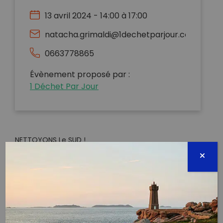
13 avril 2024 - 14:00 à 17:00
natacha.grimaldi@1dechetparjour.com
0663778865
Évènement proposé par :
1 Déchet Par Jour
NETTOYONS Le SUD !
Parce que la lutte contre le changement climatique
et la sauvegarde de notre environnement sont des
priorités absolues, la Région Sud organise la Grande
Opération de nettoyage « Nettoyons le Sud » pour la
deuxième année consécutive !