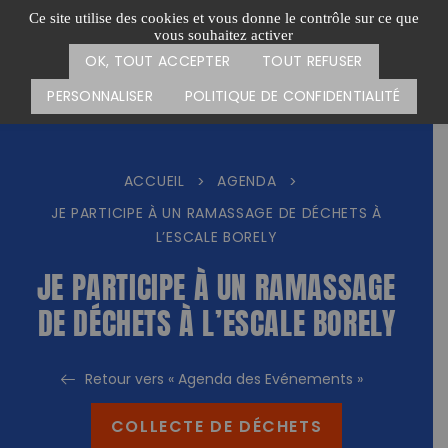
Passer
CARTE DES ACTIONS
FAIRE UN DON
Ce site utilise des cookies et vous donne le contrôle sur ce que
au
vous souhaitez activer
Menu
contenu
OK, TOUT ACCEPTER
TOUT REFUSER
PERSONNALISER
POLITIQUE DE CONFIDENTIALITÉ
ACCUEIL
AGENDA
>
>
JE PARTICIPE À UN RAMASSAGE DE DÉCHETS À
L’ESCALE BORELY
JE PARTICIPE À UN RAMASSAGE
DE DÉCHETS À L’ESCALE BORELY
Retour vers « Agenda des Evénements »
COLLECTE DE DÉCHETS