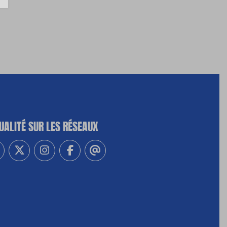
UALITÉ SUR LES RÉSEAUX
-vous à notre newsletter
vez-nous sur Linkedin
Suivez-nous sur Twitter
Suivez-nous sur Instagram
Suivez-nous sur Facebook
Contactez-nous