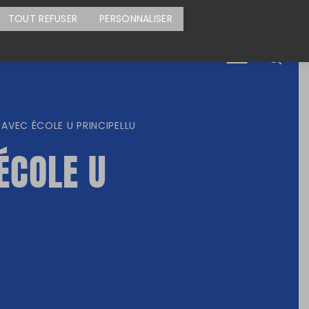
CARTE DES ACTIONS
FAIRE UN DON
TOUT REFUSER
PERSONNALISER
Menu
 AVEC ÉCOLE U PRINCIPELLU
ÉCOLE U