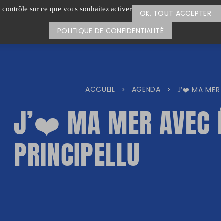
e contrôle sur ce que vous souhaitez activer
OK, TOUT ACCEPTER
POLITIQUE DE CONFIDENTIALITÉ
ACCUEIL
AGENDA
>
>
J’❤️ MA MER
J’❤️ MA MER AVEC 
PRINCIPELLU