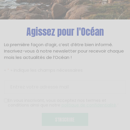
Agissez pour l'Océan
La première façon d’agir, c’est d’être bien informé.
Inscrivez-vous à notre newsletter pour recevoir chaque
mois les actualités de l’Océan !
«
*
» indique les champs nécessaires
En vous inscrivant, vous acceptez nos termes et
conditions ainsi que notre
politique de confidentialité
.
*
S'INSCRIRE