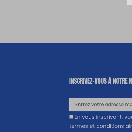
«
*
» indique
INSCRIVEZ-VOUS À NOTRE 
les champs
nécessaires
En vous inscrivant, v
termes et conditions ai