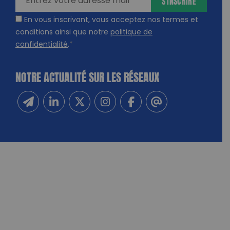
S'INSCRIRE
En vous inscrivant, vous acceptez nos termes et
conditions ainsi que notre
politique de
confidentialité
.
*
NOTRE ACTUALITÉ SUR LES RÉSEAUX
Inscrivez-vous à notre newsletter
Suivez-nous sur Linkedin
Suivez-nous sur Twitter
Suivez-nous sur Instagram
Suivez-nous sur Facebook
Contactez-nous