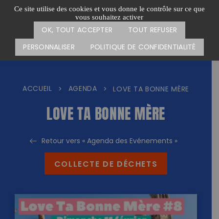
Passer
CARTE DES ACTIONS
FAIRE UN DON
Ce site utilise des cookies et vous donne le contrôle sur ce que
au
vous souhaitez activer
Menu
contenu
OK, TOUT ACCEPTER
TOUT REFUSER
PERSONNALISER
POLITIQUE DE CONFIDENTIALITÉ
ACCUEIL
AGENDA
>
>
LOVE TA BONNE MÈRE
LOVE TA BONNE MÈRE
Retour vers « Agenda des Evénements »
COLLECTE DE DÉCHETS