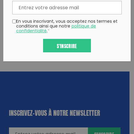
En vous inscrivant, vous acceptez nos termes et
conditions ainsi que notre
politique de
confidentialité
.
*
S'INSCRIRE
INSCRIVEZ-VOUS À NOTRE NEWSLETTER
dique
amps
ires