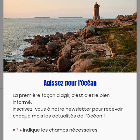
Ramassage : 14h-16h
Goûter : 16h-17h
Partenaire : MerTerre
Village durable : Sauvage Méditerranée, les Flamants
verts, Parc National des Calanques, Zéro Waste
Marseille, Super Cafoutch, Recyclop & Vélos en Ville
Sacs & gants fournis, mais n'hésite pas à ramener
tes gants si tu en as.
Agissez pour l'Océan
La première façon d’agir, c’est d’être bien
informé.
PARTAGER CET ARTICLE:
Inscrivez-vous à notre newsletter pour recevoir
Partager sur Facebook
Partager sur
Envoyer à
chaque mois les actualités de l’Océan !
Twitter
un ami
Copy to clipboard
«
*
» indique les champs nécessaires