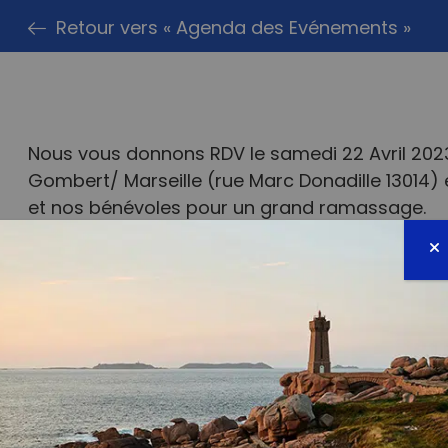
Retour vers « Agenda des Evénements »
Nous vous donnons RDV le samedi 22 Avril 202
Gombert/ Marseille (rue Marc Donadille 13014)
et nos bénévoles pour un grand ramassage.
Tout le monde est le bienvenu.
Le petit déjeuner vous sera offert à votre ar
force! Une récompense vous sera donnée à la 
NOUS SOMMES #TOUSKONG
#recycleplastique #france #marseille
#plageduprado #evenement #ramassage
#depollution #benevole #surprise
#tousensemble #recycle #touskong