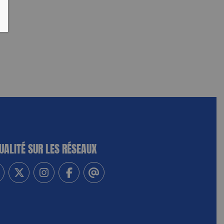
UALITÉ SUR LES RÉSEAUX
-vous à notre newsletter
vez-nous sur Linkedin
Suivez-nous sur Twitter
Suivez-nous sur Instagram
Suivez-nous sur Facebook
Contactez-nous