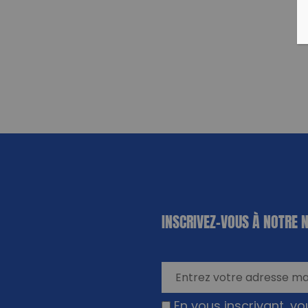
«
*
» indique
INSCRIVEZ-VOUS À NOTRE 
les champs
nécessaires
En vous inscrivant, v