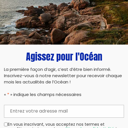
force ! Et une récompense vous sera donnée !
Car si Kong le fait, pourquoi pas Vous ?!
Agissez pour l'Océan
PARTAG
La première façon d’agir, c’est d’être bien informé.
Inscrivez-vous à notre newsletter pour recevoir chaque
mois les actualités de l’Océan !
«
*
» indique les champs nécessaires
En vous inscrivant, vous acceptez nos termes et