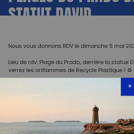
STATUT DAVID
Retour vers « Agenda des Evénements »
Nous vous donnons RDV le dimanche 5 mai 2024
Lieu de rdv: Plage du Prado, derrière la statue 
verrez les oriflammes de Recycle Plastique ! ♻
En collaboration avec nos bénévoles pour un 
notre ville de Marseille.
Tout le monde est le bienvenu, alors venez no
Le goûter vous sera offert à la fin du ramas