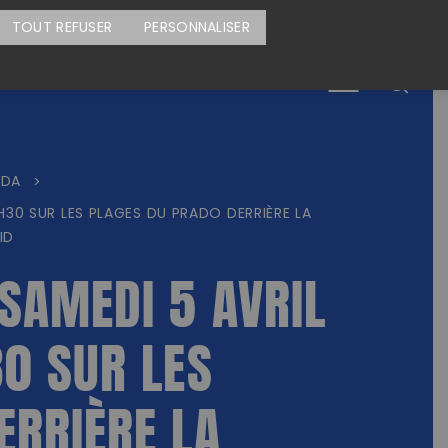
CARTE DES ACTIONS
FAIRE UN DON
TOUT REFUSER
PERSONNALISER
Menu
NDA
>
H30 SUR LES PLAGES DU PRADO DERRIÈRE LA
ID
SAMEDI 5 AVRIL
30 SUR LES
ERRIÈRE LA