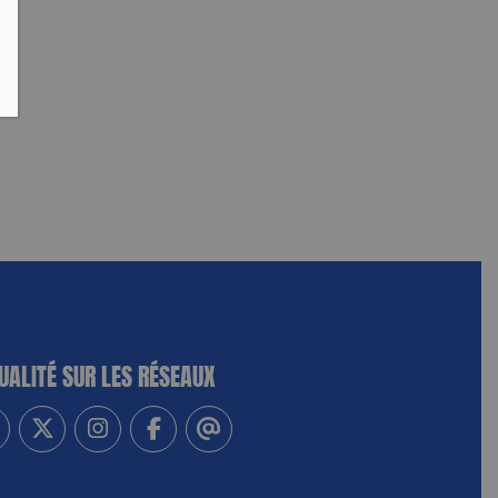
UALITÉ SUR LES RÉSEAUX
-vous à notre newsletter
vez-nous sur Linkedin
Suivez-nous sur Twitter
Suivez-nous sur Instagram
Suivez-nous sur Facebook
Contactez-nous