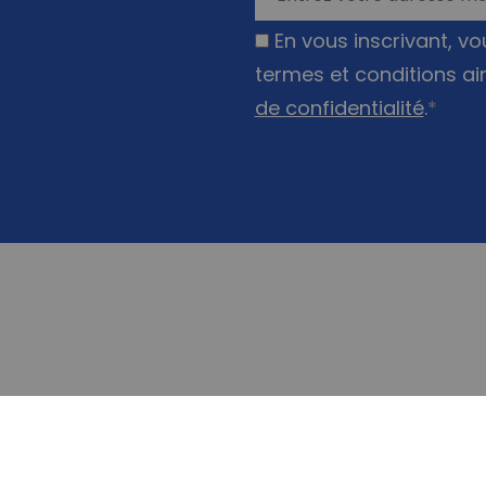
En vous inscrivant, v
termes et conditions ai
de confidentialité
.
*