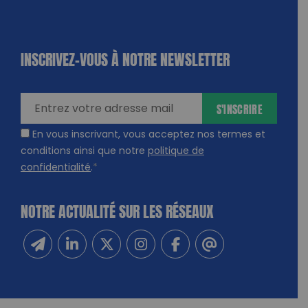
INSCRIVEZ-VOUS À NOTRE NEWSLETTER
dique
amps
ires
S'INSCRIRE
En vous inscrivant, vous acceptez nos termes et
conditions ainsi que notre
politique de
confidentialité
.
*
NOTRE ACTUALITÉ SUR LES RÉSEAUX
Inscrivez-vous à notre newsletter
Suivez-nous sur Linkedin
Suivez-nous sur Twitter
Suivez-nous sur Instagram
Suivez-nous sur Facebook
Contactez-nous