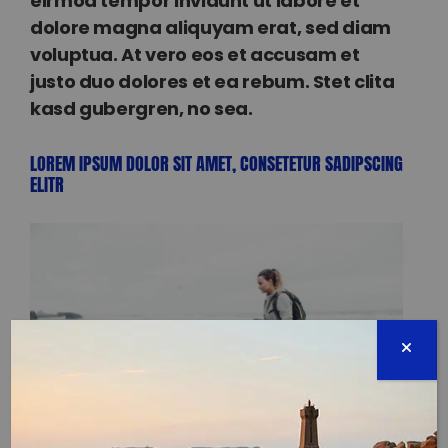
eirmod tempor invidunt ut labore et
dolore magna aliquyam erat, sed diam
voluptua. At vero eos et accusam et
justo duo dolores et ea rebum. Stet clita
kasd gubergren, no sea.
LOREM IPSUM DOLOR SIT AMET, CONSETETUR SADIPSCING
ELITR