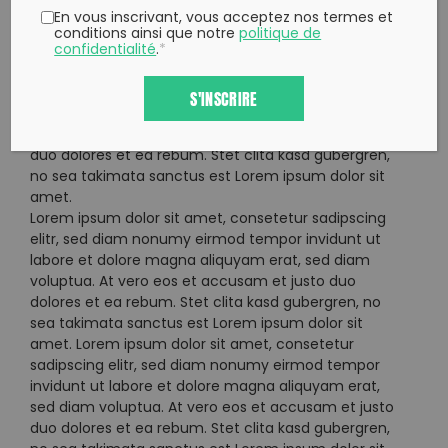
voluptua. At vero eos et accusam et justo duo
En vous inscrivant, vous acceptez nos termes et
dolores et ea rebum. Stet clita kasd gubergren, no
conditions ainsi que notre
politique de
confidentialité
.
*
sea takimata sanctus est Lorem ipsum dolor sit
amet. Lorem ipsum dolor sit amet, consetetur
sadipscing elitr, sed diam nonumy eirmod tempor
S'INSCRIRE
invidunt ut labore et dolore magna aliquyam erat,
sed diam voluptua. At vero eos et accusam et justo
duo dolores et ea rebum. Stet clita kasd gubergren,
no sea takimata sanctus est Lorem ipsum dolor sit
amet.
Lorem ipsum dolor sit amet, consetetur sadipscing
elitr, sed diam nonumy eirmod tempor invidunt ut
labore et dolore magna aliquyam erat, sed diam
voluptua. At vero eos et accusam et justo duo
dolores et ea rebum. Stet clita kasd gubergren, no
sea takimata sanctus est Lorem ipsum dolor sit
amet. Lorem ipsum dolor sit amet, consetetur
sadipscing elitr, sed diam nonumy eirmod tempor
invidunt ut labore et dolore magna aliquyam erat,
sed diam voluptua. At vero eos et accusam et justo
duo dolores et ea rebum. Stet clita kasd gubergren,