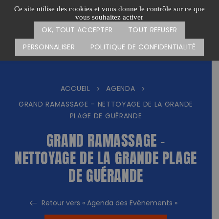
Passer
CARTE DES ACTIONS
FAIRE UN DON
Ce site utilise des cookies et vous donne le contrôle sur ce que
au
vous souhaitez activer
Menu
contenu
OK, TOUT ACCEPTER
TOUT REFUSER
PERSONNALISER
POLITIQUE DE CONFIDENTIALITÉ
ACCUEIL
AGENDA
>
>
GRAND RAMASSAGE – NETTOYAGE DE LA GRANDE
PLAGE DE GUÉRANDE
GRAND RAMASSAGE –
NETTOYAGE DE LA GRANDE PLAGE
DE GUÉRANDE
Retour vers « Agenda des Evénements »