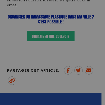
no sea takimata sanctus est Lorem ipsum dolor sit
amet.
ORGANISER UN RAMASSAGE PLASTIQUE DANS MA VILLE ?
C’EST POSSIBLE !
ORGANISER UNE COLLECTE
PARTAGER CET ARTICLE:
Partager sur Facebook
Partager sur
Envoyer à
Twitter
un ami
Copy to clipboard