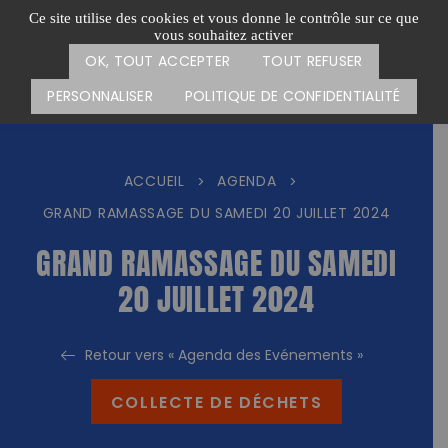
Passer
CARTE DES ACTIONS
FAIRE UN DON
Ce site utilise des cookies et vous donne le contrôle sur ce que
au
vous souhaitez activer
Menu
contenu
OK, TOUT ACCEPTER
TOUT REFUSER
PERSONNALISER
POLITIQUE DE CONFIDENTIALITÉ
ACCUEIL
AGENDA
>
>
GRAND RAMASSAGE DU SAMEDI 20 JUILLET 2024
GRAND RAMASSAGE DU SAMEDI
20 JUILLET 2024
Retour vers « Agenda des Evénements »
COLLECTE DE DÉCHETS