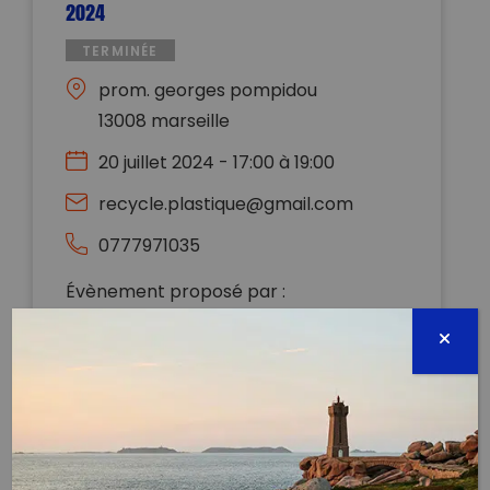
2024
TERMINÉE
prom. georges pompidou
13008 marseille
20 juillet 2024 - 17:00 à 19:00
recycle.plastique@gmail.com
0777971035
Évènement proposé par :
Recycle Plastique
Bonjour à tous ! 🌞
Notre prochain ramassage aura lieu le Samedi 20