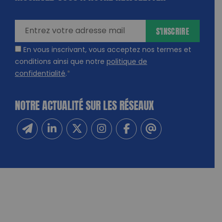
amps
ires
S'INSCRIRE
En vous inscrivant, vous acceptez nos termes et
conditions ainsi que notre
politique de
confidentialité
.
*
NOTRE ACTUALITÉ SUR LES RÉSEAUX
Inscrivez-vous à notre newsletter
Suivez-nous sur Linkedin
Suivez-nous sur Twitter
Suivez-nous sur Instagram
Suivez-nous sur Facebook
Contactez-nous