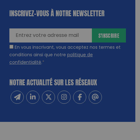
INSCRIVEZ-VOUS À NOTRE NEWSLETTER
dique
amps
ires
S'INSCRIRE
En vous inscrivant, vous acceptez nos termes et
conditions ainsi que notre
politique de
confidentialité
.
*
NOTRE ACTUALITÉ SUR LES RÉSEAUX
Inscrivez-vous à notre newsletter
Suivez-nous sur Linkedin
Suivez-nous sur Twitter
Suivez-nous sur Instagram
Suivez-nous sur Facebook
Contactez-nous