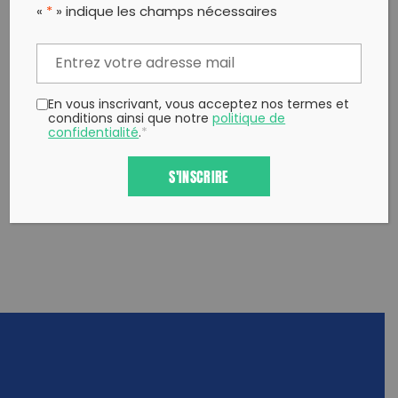
Partager sur Facebook
Partager sur
Envoyer à
«
*
» indique les champs nécessaires
Twitter
un ami
Copy to clipboard
En vous inscrivant, vous acceptez nos termes et
conditions ainsi que notre
politique de
confidentialité
.
*
S'INSCRIRE