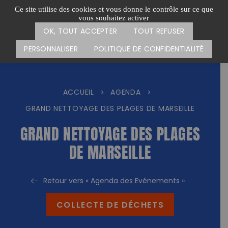
Passer
CARTE DES ACTIONS
FAIRE UN DON
Ce site utilise des cookies et vous donne le contrôle sur ce que
au
vous souhaitez activer
Menu
contenu
OK, TOUT ACCEPTER
TOUT REFUSER
PERSONNALISER
POLITIQUE DE CONFIDENTIALITÉ
ACCUEIL
AGENDA
>
>
GRAND NETTOYAGE DES PLAGES DE MARSEILLE
GRAND NETTOYAGE DES PLAGES
DE MARSEILLE
Retour vers « Agenda des Evénements »
COLLECTE DE DÉCHETS