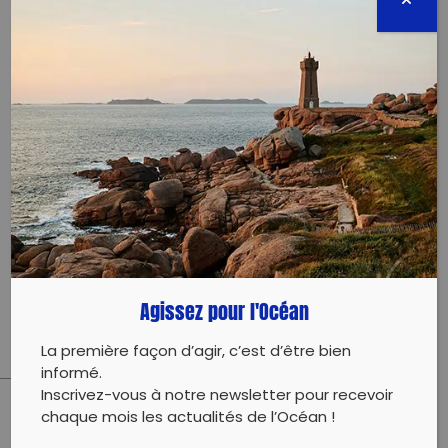
GRAND NETTOYAGE DES PLAGES DE MARSEILLE
TERMINÉE
Plage de l'Huveaune, Avenue Pierre
Mendès
13008 Marseille
08 décembre 2019 - 14:00 à 17:00
axelmulard@gmail.com
Agissez pour l'Océan
0680121571
La première façon d’agir, c’est d’être bien
informé.
Inscrivez-vous à notre newsletter pour recevoir
chaque mois les actualités de l’Océan !
PARTAGER CET ARTICLE: