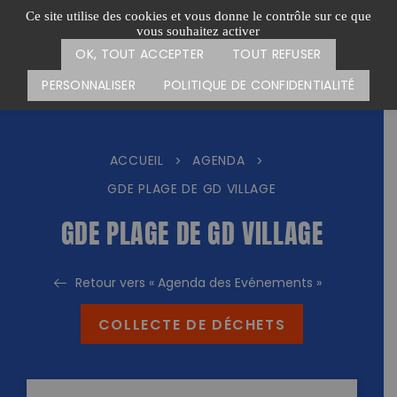
Passer
CARTE DES ACTIONS
FAIRE UN DON
Ce site utilise des cookies et vous donne le contrôle sur ce que
au
vous souhaitez activer
Menu
contenu
OK, TOUT ACCEPTER
TOUT REFUSER
PERSONNALISER
POLITIQUE DE CONFIDENTIALITÉ
ACCUEIL
AGENDA
>
>
GDE PLAGE DE GD VILLAGE
GDE PLAGE DE GD VILLAGE
Retour vers « Agenda des Evénements »
COLLECTE DE DÉCHETS