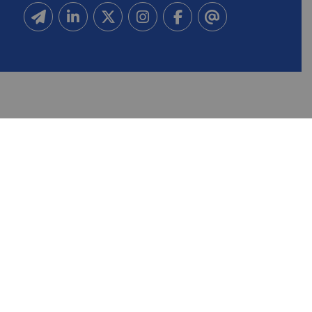
Inscrivez-vous à notre newsletter
Suivez-nous sur Linkedin
Suivez-nous sur Twitter
Suivez-nous sur Instagram
Suivez-nous sur Facebook
Contactez-nous
NOUS CONTACTER
FAIRE UN DON