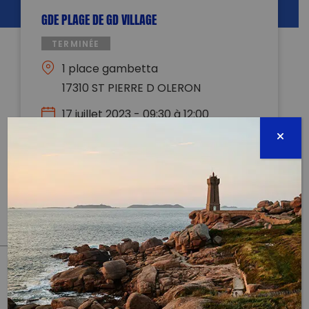
GDE PLAGE DE GD VILLAGE
TERMINÉE
1 place gambetta
17310 ST PIERRE D OLERON
17 juillet 2023 - 09:30 à 12:00
tousalaramasse17@gmail.com
0617936010
Évènement proposé par :
Tous à la ramasse?!
PARTAGER CET ARTICLE:
Partager sur Facebook
Partager sur
Envoyer à