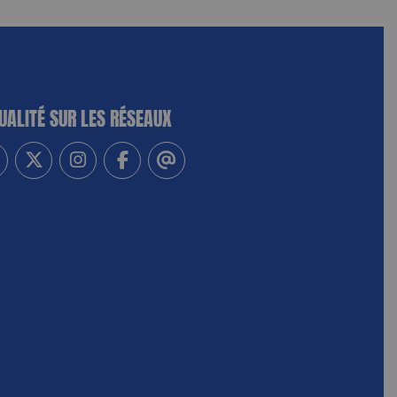
UALITÉ SUR LES RÉSEAUX
-vous à notre newsletter
vez-nous sur Linkedin
Suivez-nous sur Twitter
Suivez-nous sur Instagram
Suivez-nous sur Facebook
Contactez-nous