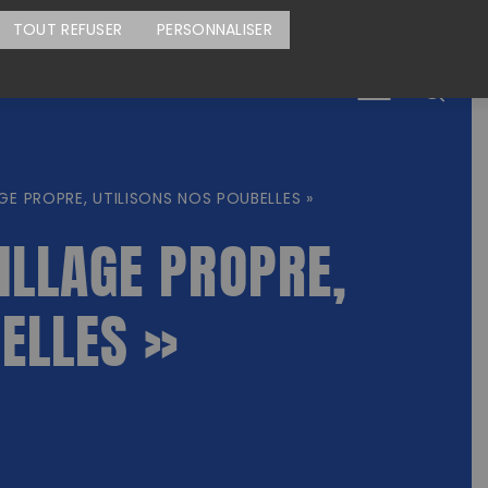
CARTE DES ACTIONS
FAIRE UN DON
TOUT REFUSER
PERSONNALISER
Menu
GE PROPRE, UTILISONS NOS POUBELLES »
ILLAGE PROPRE,
BELLES »