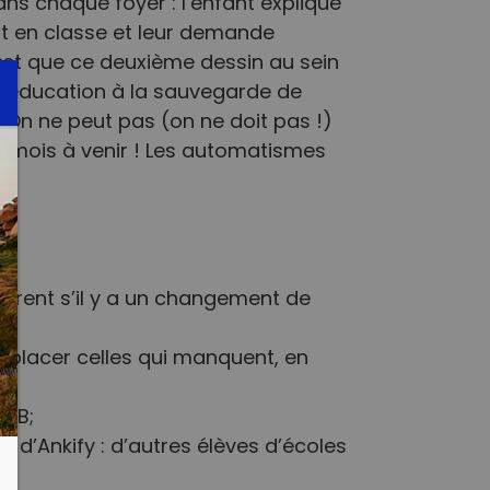
ns chaque foyer : l’enfant explique
it en classe et leur demande
 est que ce deuxième dessin au sein
 L’éducation à la sauvegarde de
. On ne peut pas (on ne doit pas !)
 mois à venir ! Les automatismes
e.
ntrent s’il y a un changement de
emplacer celles qui manquent, en
 FB;
s d’Ankify : d’autres élèves d’écoles