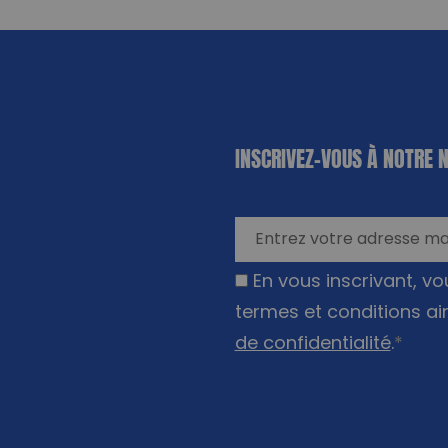
«
*
» indique
INSCRIVEZ-VOUS À NOTRE 
les champs
nécessaires
En vous inscrivant, v
termes et conditions ai
de confidentialité
.
*