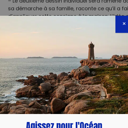
– Le deuxième dessin individuel sera ramené da
sa démarche à sa famille, raconte ce qu’il a fa
d’appliquer cette consigne à la maison. L’idée
des familles utilise l’enfant comme messager.
l’environnement est un projet sur le long terme
attendre un changement de mentalité dans les
sont longs à mettre en place.
Maintenir l’attention sur l’action la rend efficac
Plusieurs moyens sont facilement utilisables :
– photos prises de manières régulières qui mo
comportement ;
– Afficher les images de manière régulière : r
refaire d’autres si besoin ;
– Informer sur l’action : à la radio, sur une page
– Inviter d’autres groupes à faire avec les élève
Agissez pour l'Océan
voisines,