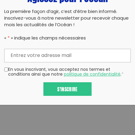
– Faire un focus sur l’action à l’occasion d’un
La première façon d’agir, c’est d’être bien informé.
de la nature , …
Inscrivez-vous à notre newsletter pour recevoir chaque
– Trouver des partenaires institutionnels : fok
mois les actualités de l’Océan !
jumelage…
«
*
» indique les champs nécessaires
En vous inscrivant, vous acceptez nos termes et
conditions ainsi que notre
politique de confidentialité
.
*
PARTAG
S'INSCRIRE