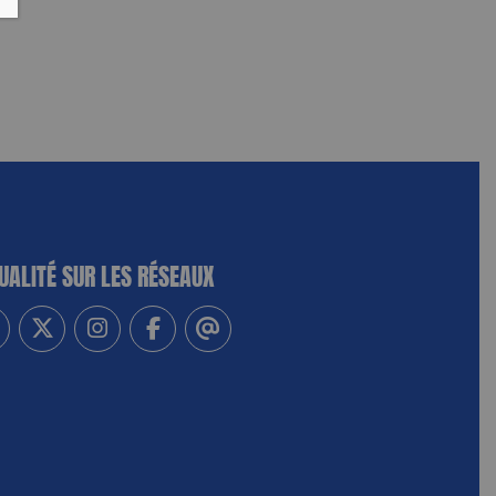
UALITÉ SUR LES RÉSEAUX
-vous à notre newsletter
vez-nous sur Linkedin
Suivez-nous sur Twitter
Suivez-nous sur Instagram
Suivez-nous sur Facebook
Contactez-nous