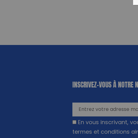
«
*
» indique
INSCRIVEZ-VOUS À NOTRE 
les champs
nécessaires
En vous inscrivant, v
termes et conditions ai