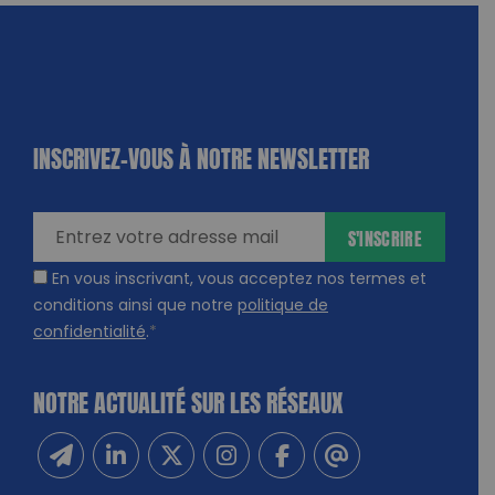
INSCRIVEZ-VOUS À NOTRE NEWSLETTER
dique
amps
ires
S'INSCRIRE
En vous inscrivant, vous acceptez nos termes et
conditions ainsi que notre
politique de
confidentialité
.
*
NOTRE ACTUALITÉ SUR LES RÉSEAUX
Inscrivez-vous à notre newsletter
Suivez-nous sur Linkedin
Suivez-nous sur Twitter
Suivez-nous sur Instagram
Suivez-nous sur Facebook
Contactez-nous