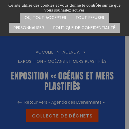
Passer
CARTE DES ACTIONS
FAIRE UN DON
Ce site utilise des cookies et vous donne le contrôle sur ce que
au
vous souhaitez activer
Menu
contenu
OK, TOUT ACCEPTER
TOUT REFUSER
PERSONNALISER
POLITIQUE DE CONFIDENTIALITÉ
ACCUEIL
AGENDA
>
>
EXPOSITION « OCÉANS ET MERS PLASTIFIÉS
EXPOSITION « OCÉANS ET MERS
PLASTIFIÉS
Retour vers « Agenda des Evénements »
COLLECTE DE DÉCHETS