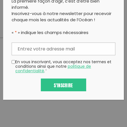
La première façon d’agir, c’est d’être bien
informé.
Public scolaire : Les mardis, mercredis et jeudis de
Inscrivez-vous à notre newsletter pour recevoir
09h00 à 16h30
chaque mois les actualités de l’Océan !
«
*
» indique les champs nécessaires
PARTAGER CET ARTICLE:
Partager sur Facebook
Partager sur
Envoyer à
En vous inscrivant, vous acceptez nos termes et
conditions ainsi que notre
politique de
Twitter
un ami
confidentialité
.
*
Copy to clipboard
S'INSCRIRE