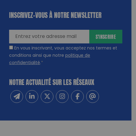
INSCRIVEZ-VOUS À NOTRE NEWSLETTER
dique
amps
ires
S'INSCRIRE
En vous inscrivant, vous acceptez nos termes et
conditions ainsi que notre
politique de
confidentialité
.
*
NOTRE ACTUALITÉ SUR LES RÉSEAUX
Inscrivez-vous à notre newsletter
Suivez-nous sur Linkedin
Suivez-nous sur Twitter
Suivez-nous sur Instagram
Suivez-nous sur Facebook
Contactez-nous