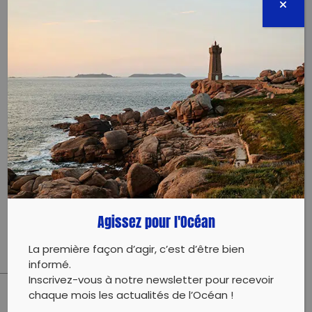
par Expédition MED.
Au fur et à mesure du parcours, le visiteur découvre
l’histoire de la pollution plastique présente dans les
océans, ses origines, la circulation et les
accumulations de déchets avec leurs étapes de
fragmentation, le phénomène des microplastiques
et tous les impacts sur la vie marine, sur la planète
et ses habitants. Conçue par des spécialistes des
milieux marins, « Océans et mers plastifiés » pointe
l’impact de notre consommation, de nos modes de
production et de notre vie quotidienne sur les
fleuves, les mers et l’océan.
Une véritable prise de conscience et une invitation à
Agissez pour l'Océan
l’action !
La première façon d’agir, c’est d’être bien
informé.
Inscrivez-vous à notre newsletter pour recevoir
chaque mois les actualités de l’Océan !
PARTAGER CET ARTICLE: