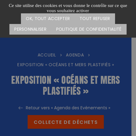
Passer
CARTE DES ACTIONS
FAIRE UN DON
Ce site utilise des cookies et vous donne le contrôle sur ce que
au
vous souhaitez activer
Menu
contenu
OK, TOUT ACCEPTER
TOUT REFUSER
PERSONNALISER
POLITIQUE DE CONFIDENTIALITÉ
ACCUEIL
AGENDA
>
>
EXPOSITION « OCÉANS ET MERS PLASTIFIÉS »
EXPOSITION « OCÉANS ET MERS
PLASTIFIÉS »
Retour vers « Agenda des Evénements »
COLLECTE DE DÉCHETS