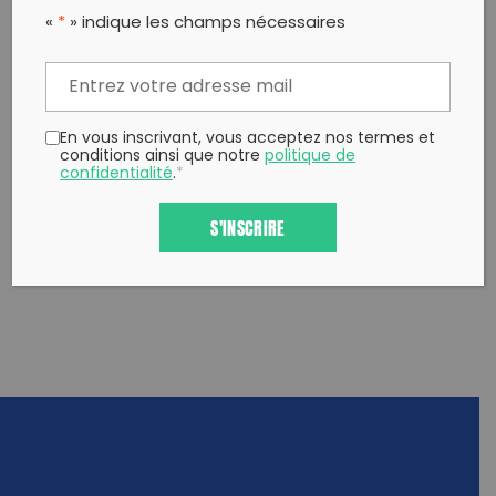
«
*
» indique les champs nécessaires
Partager sur Facebook
Partager sur
Envoyer à
Twitter
un ami
Copy to clipboard
En vous inscrivant, vous acceptez nos termes et
conditions ainsi que notre
politique de
confidentialité
.
*
S'INSCRIRE