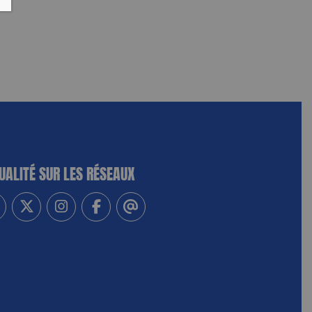
UALITÉ SUR LES RÉSEAUX
-vous à notre newsletter
vez-nous sur Linkedin
Suivez-nous sur Twitter
Suivez-nous sur Instagram
Suivez-nous sur Facebook
Contactez-nous