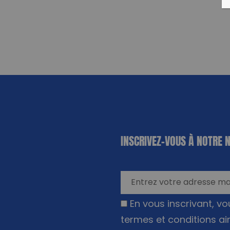
«
*
» indique
INSCRIVEZ-VOUS À NOTRE 
les champs
nécessaires
En vous inscrivant, v
termes et conditions ai