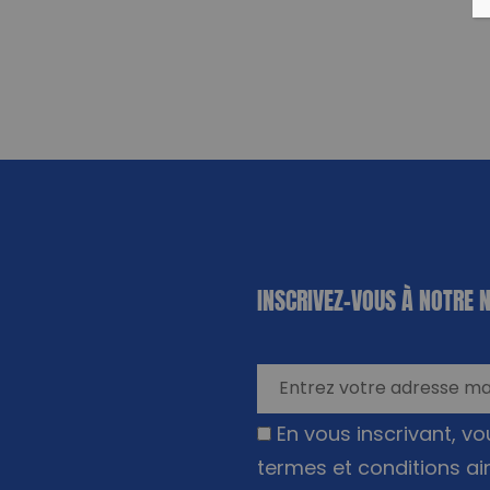
«
*
» indique
INSCRIVEZ-VOUS À NOTRE 
les champs
nécessaires
En vous inscrivant, v
termes et conditions ai