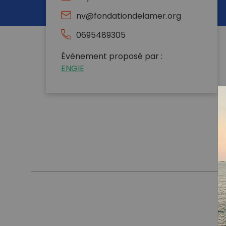
nv@fondationdelamer.org
0695489305
Évènement proposé par :
ENGIE