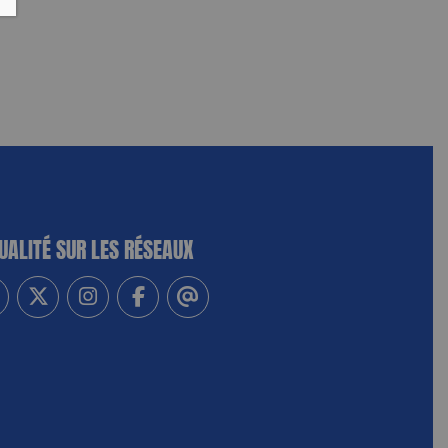
UALITÉ SUR LES RÉSEAUX
-vous à notre newsletter
vez-nous sur Linkedin
Suivez-nous sur Twitter
Suivez-nous sur Instagram
Suivez-nous sur Facebook
Contactez-nous