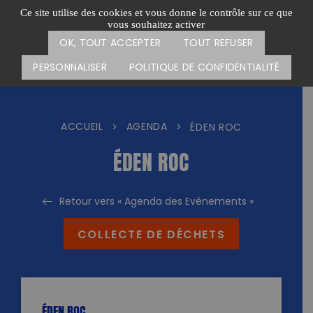
Passer
CARTE DES ACTIONS
FAIRE UN DON
Ce site utilise des cookies et vous donne le contrôle sur ce que
au
vous souhaitez activer
Menu
contenu
OK, TOUT ACCEPTER
TOUT REFUSER
PERSONNALISER
POLITIQUE DE CONFIDENTIALITÉ
ACCUEIL
AGENDA
>
>
ÉDEN ROC
ÉDEN ROC
Retour vers « Agenda des Evénements »
COLLECTE DE DÉCHETS
ÉDEN ROC