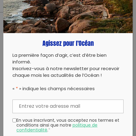
PARTAGER CET ARTICLE:
Partager sur Facebook
Partager sur
Envoyer à
Agissez pour l'Océan
Twitter
un ami
Copy to clipboard
La première façon d’agir, c’est d’être bien
informé.
Inscrivez-vous à notre newsletter pour recevoir
chaque mois les actualités de l’Océan !
«
*
» indique les champs nécessaires
En vous inscrivant, vous acceptez nos termes et
conditions ainsi que notre
politique de
confidentialité
.
*