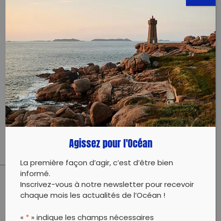
ECOLE MARIE DE SÉVIGNÉ
TERMINÉE
5 rue Bernard de Tréviers
34000 Montpellier
27 février 2025 - 10:00 à 12:00
contact@greenminded.fr
Évènement proposé par :
Agissez pour l'Océan
GreenMinded
La première façon d’agir, c’est d’être bien
informé.
Inscrivez-vous à notre newsletter pour recevoir
PARTAGER CET ARTICLE:
chaque mois les actualités de l’Océan !
Partager sur Facebook
Partager sur
Envoyer à
Twitter
un ami
«
*
» indique les champs nécessaires