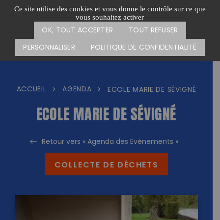
Passer
CARTE DES ACTIONS
FAIRE UN DON
Ce site utilise des cookies et vous donne le contrôle sur ce que
au
vous souhaitez activer
Menu
contenu
OK, TOUT ACCEPTER
TOUT REFUSER
PERSONNALISER
POLITIQUE DE CONFIDENTIALITÉ
ACCUEIL
AGENDA
>
>
ECOLE MARIE DE SÉVIGNÉ
ECOLE MARIE DE SÉVIGNÉ
Retour vers « Agenda des Evénements »
COLLECTE DE DÉCHETS