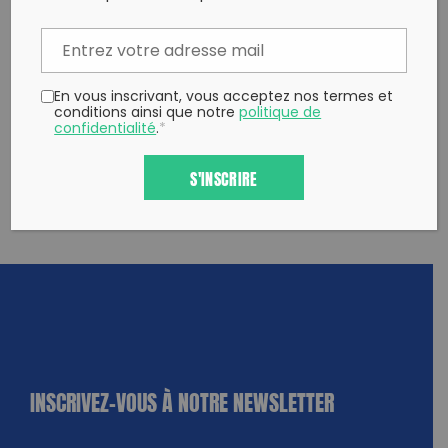
Copy to clipboard
En vous inscrivant, vous acceptez nos termes et
conditions ainsi que notre
politique de
confidentialité
.
*
S'INSCRIRE
INSCRIVEZ-VOUS À NOTRE NEWSLETTER
dique
amps
ires