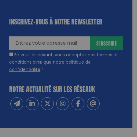
INSCRIVEZ-VOUS À NOTRE NEWSLETTER
dique
amps
ires
S'INSCRIRE
En vous inscrivant, vous acceptez nos termes et
conditions ainsi que notre
politique de
confidentialité
.
*
NOTRE ACTUALITÉ SUR LES RÉSEAUX
Inscrivez-vous à notre newsletter
Suivez-nous sur Linkedin
Suivez-nous sur Twitter
Suivez-nous sur Instagram
Suivez-nous sur Facebook
Contactez-nous