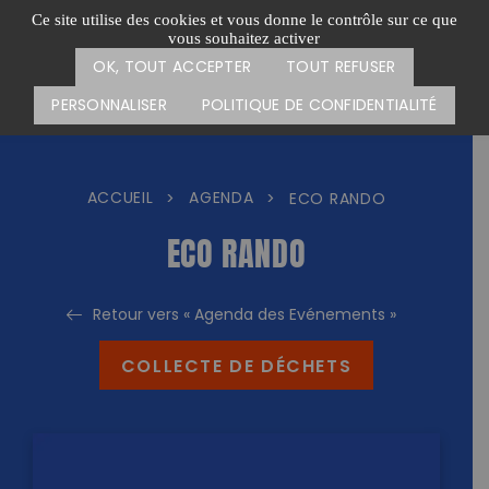
Passer
CARTE DES ACTIONS
FAIRE UN DON
Ce site utilise des cookies et vous donne le contrôle sur ce que
au
vous souhaitez activer
Menu
contenu
OK, TOUT ACCEPTER
TOUT REFUSER
PERSONNALISER
POLITIQUE DE CONFIDENTIALITÉ
ACCUEIL
AGENDA
>
>
ECO RANDO
ECO RANDO
Retour vers « Agenda des Evénements »
COLLECTE DE DÉCHETS