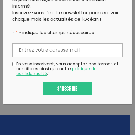
barre de céréales, ainsi que des vêtements et une
informé.
paire de chaussures adéquates.
Inscrivez-vous à notre newsletter pour recevoir
chaque mois les actualités de l’Océan !
«
*
» indique les champs nécessaires
PARTAGER CET ARTICLE:
Partager sur Facebook
Partager sur
Envoyer à
En vous inscrivant, vous acceptez nos termes et
Twitter
un ami
conditions ainsi que notre
politique de
Copy to clipboard
confidentialité
.
*
S'INSCRIRE