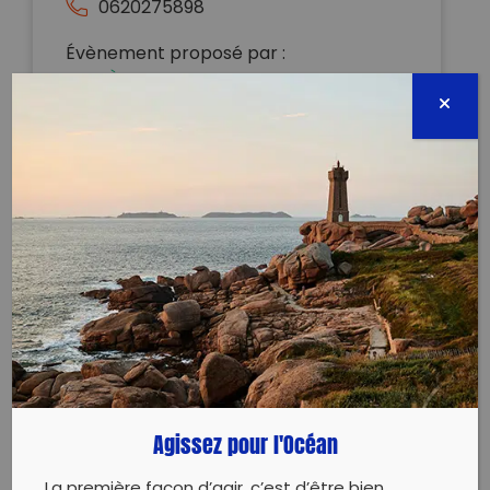
0620275898
Évènement proposé par :
PLANÈTE ACTIONS
Demain, c’est l’ECO RANDO du mois :
Rdv co-voiturage à 9h30, sur le parking McDo /
Leclerc de Saint-Raphaël.
Équipés de gants, filets, et pinces pour récupérer sur
notre chemin les déchets sauvages, nous prendrons
la direction du Col de Belle Barbe, jusqu’au Lac de
l’Écureuil. ️
✔ Randonnée tout public de courte durée (de 2h à
Agissez pour l'Océan
2h30).
✔ Prévoir un sac à dos avec de l’eau, un fruit ou une
La première façon d’agir, c’est d’être bien