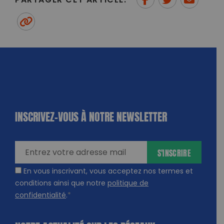
PARTAGER CET ARTICLE:
Partager sur Facebook
Partager sur
Envoyer à
Twitter
un ami
Copy to clipboard
INSCRIVEZ-VOUS À NOTRE NEWSLETTER
dique
amps
ires
S'INSCRIRE
En vous inscrivant, vous acceptez nos termes et
conditions ainsi que notre
politique de
confidentialité
.
*