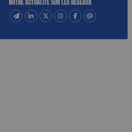
NOTRE ACTUALITÉ SUR LES RÉSEAUX
Inscrivez-vous à notre newsletter
Suivez-nous sur Linkedin
Suivez-nous sur Twitter
Suivez-nous sur Instagram
Suivez-nous sur Facebook
Contactez-nous