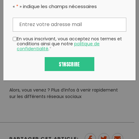
«
*
» indique les champs nécessaires
Vous n’êtes là que pour 30 min ? Venez quand
même, chaque geste compte !
Niveau matériel, nous aurons tout à vous fournir.
Cependant, si vous avez votre propre paire de gants,
En vous inscrivant, vous acceptez nos termes et
conditions ainsi que notre
politique de
votre pince, prenez-les, et venez en tenue adaptée.
confidentialité
.
*
Vous avez envie de nous aider sur l’organisation ce
S'INSCRIRE
jour-là ? (Distribution de matériel, de boissons, guider
les participants, aider à l’installation, …)
Contactez-nous rapidement !
Alors, vous venez ? Plus d’infos à venir rapidement
sur les différents réseaux sociaux