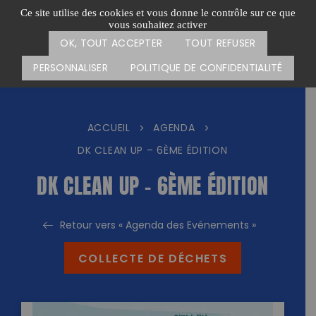
Passer
CARTE DES ACTIONS
FAIRE UN DON
Ce site utilise des cookies et vous donne le contrôle sur ce que
au
vous souhaitez activer
Menu
contenu
OK, TOUT ACCEPTER
TOUT REFUSER
PERSONNALISER
POLITIQUE DE CONFIDENTIALITÉ
ACCUEIL
AGENDA
>
>
DK CLEAN UP – 6ÈME ÉDITION
DK CLEAN UP – 6ÈME ÉDITION
Retour vers « Agenda des Evénements »
COLLECTE DE DÉCHETS