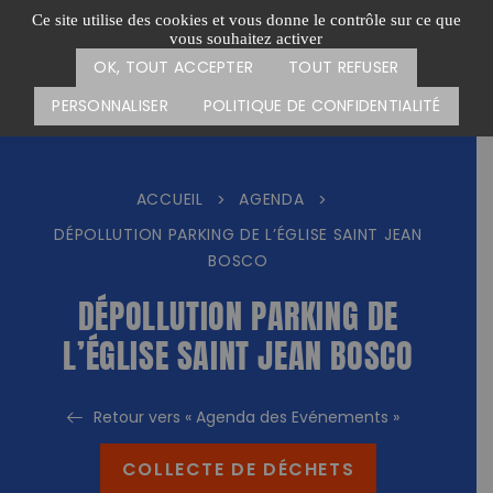
Passer
CARTE DES ACTIONS
FAIRE UN DON
Ce site utilise des cookies et vous donne le contrôle sur ce que
au
vous souhaitez activer
Menu
contenu
OK, TOUT ACCEPTER
TOUT REFUSER
PERSONNALISER
POLITIQUE DE CONFIDENTIALITÉ
ACCUEIL
AGENDA
>
>
DÉPOLLUTION PARKING DE L’ÉGLISE SAINT JEAN
BOSCO
DÉPOLLUTION PARKING DE
L’ÉGLISE SAINT JEAN BOSCO
Retour vers « Agenda des Evénements »
COLLECTE DE DÉCHETS