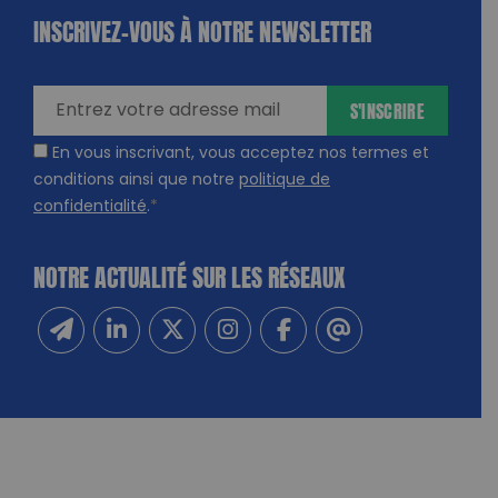
INSCRIVEZ-VOUS À NOTRE NEWSLETTER
dique
amps
ires
S'INSCRIRE
En vous inscrivant, vous acceptez nos termes et
conditions ainsi que notre
politique de
confidentialité
.
*
NOTRE ACTUALITÉ SUR LES RÉSEAUX
Inscrivez-vous à notre newsletter
Suivez-nous sur Linkedin
Suivez-nous sur Twitter
Suivez-nous sur Instagram
Suivez-nous sur Facebook
Contactez-nous