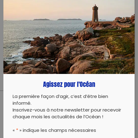
cleanmycalanques@gmail.com
Évènement proposé par :
Clean my Calanques
Détails de la collecte ici :
https://cleanmycalanques.fr/evenements
Agissez pour l'Océan
La première façon d’agir, c’est d’être bien
informé.
PARTAGER CET ARTICLE:
Inscrivez-vous à notre newsletter pour recevoir
Partager sur Facebook
Partager sur
Envoyer à
chaque mois les actualités de l’Océan !
Twitter
un ami
Copy to clipboard
«
*
» indique les champs nécessaires