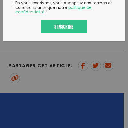
En vous inscrivant, vous acceptez nos termes et
conditions ainsi que notre
politique de
pour nous soutenir :
confidentialité
.
*
https://www.1dechetparjour.com/adherer-a-
lassociation
S'INSCRIRE
Partagez, agissez, ramassez#1DechetParJour
PARTAGER CET ARTICLE:
Partager sur Facebook
Partager sur
Envoyer à
Twitter
un ami
Copy to clipboard