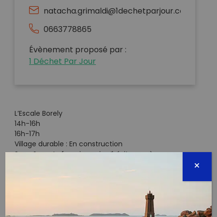
natacha.grimaldi@1dechetparjour.com
0663778865
Évènement proposé par :
1 Déchet Par Jour
L’Escale Borely
14h-16h
16h-17h
Village durable : En construction
Sacs & gants fournis, mais n’hésite pas à ramener
tes gants si tu en as‍
Pour la 3ème année consécutive 1DPJ se fait plaisir
avec l’opération Tarpin Propre !
Mais c’est quoi au juste le « Tarpin Propre » ?