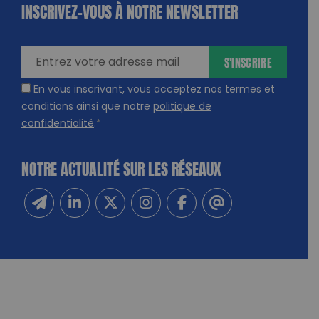
INSCRIVEZ-VOUS À NOTRE NEWSLETTER
dique
amps
ires
S'INSCRIRE
En vous inscrivant, vous acceptez nos termes et
conditions ainsi que notre
politique de
confidentialité
.
*
NOTRE ACTUALITÉ SUR LES RÉSEAUX
Inscrivez-vous à notre newsletter
Suivez-nous sur Linkedin
Suivez-nous sur Twitter
Suivez-nous sur Instagram
Suivez-nous sur Facebook
Contactez-nous