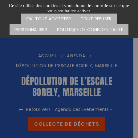
Passer
CARTE DES ACTIONS
FAIRE UN DON
Ce site utilise des cookies et vous donne le contrôle sur ce que
au
vous souhaitez activer
Menu
contenu
OK, TOUT ACCEPTER
TOUT REFUSER
PERSONNALISER
POLITIQUE DE CONFIDENTIALITÉ
ACCUEIL
AGENDA
>
>
DÉPOLLUTION DE L’ESCALE BORELY, MARSEILLE
DÉPOLLUTION DE L’ESCALE
BORELY, MARSEILLE
Retour vers « Agenda des Evénements »
COLLECTE DE DÉCHETS