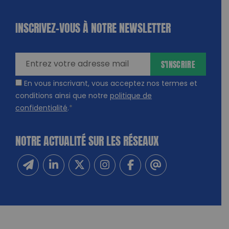
INSCRIVEZ-VOUS À NOTRE NEWSLETTER
dique
amps
ires
S'INSCRIRE
En vous inscrivant, vous acceptez nos termes et
conditions ainsi que notre
politique de
confidentialité
.
*
NOTRE ACTUALITÉ SUR LES RÉSEAUX
Inscrivez-vous à notre newsletter
Suivez-nous sur Linkedin
Suivez-nous sur Twitter
Suivez-nous sur Instagram
Suivez-nous sur Facebook
Contactez-nous