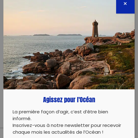
Évènement proposé par :
Clean my Calanques
L e déroulé de l’opération ?
1 3h30 : accueil de tout le monde (pas de pique-
nique / repas prévu)
1 3h45 : échauffement crossfit / yoga ou autre (à la
recherche d’un·e coach)
1 4h00 : distribution du matériel & début du
ramassage
1 5h00 : fin du ramassage et tri des déchets
15h30 : photo finale & distribution des cadeaux pour
Agissez pour l'Océan
les déchets originaux
La première façon d’agir, c’est d’être bien
informé.
Inscrivez-vous à notre newsletter pour recevoir
chaque mois les actualités de l’Océan !