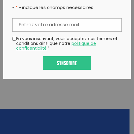
PARTAGER CET ARTICLE:
«
*
» indique les champs nécessaires
Partager sur Facebook
Partager sur
Envoyer à
Twitter
un ami
Copy to clipboard
En vous inscrivant, vous acceptez nos termes et
conditions ainsi que notre
politique de
confidentialité
.
*
S'INSCRIRE