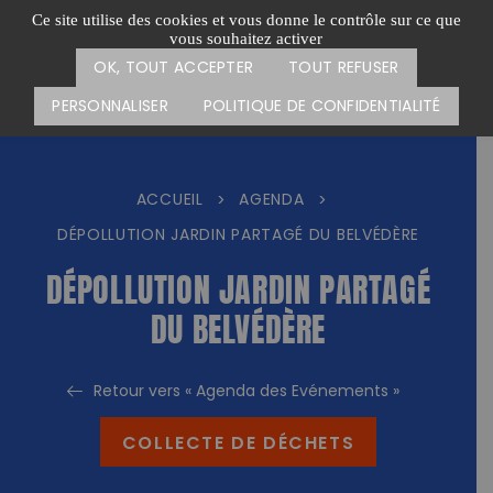
Passer
CARTE DES ACTIONS
FAIRE UN DON
Ce site utilise des cookies et vous donne le contrôle sur ce que
au
vous souhaitez activer
Menu
contenu
OK, TOUT ACCEPTER
TOUT REFUSER
PERSONNALISER
POLITIQUE DE CONFIDENTIALITÉ
ACCUEIL
AGENDA
>
>
DÉPOLLUTION JARDIN PARTAGÉ DU BELVÉDÈRE
DÉPOLLUTION JARDIN PARTAGÉ
DU BELVÉDÈRE
Retour vers « Agenda des Evénements »
COLLECTE DE DÉCHETS