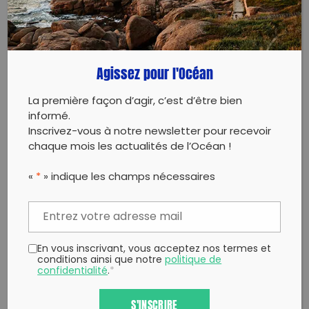
PARTAGER CET ARTICLE:
Partager sur Facebook
Partager sur
Envoyer à
Twitter
un ami
Agissez pour l'Océan
Copy to clipboard
La première façon d’agir, c’est d’être bien
informé.
Inscrivez-vous à notre newsletter pour recevoir
chaque mois les actualités de l’Océan !
«
*
» indique les champs nécessaires
En vous inscrivant, vous acceptez nos termes et
conditions ainsi que notre
politique de
confidentialité
.
*
S'INSCRIRE