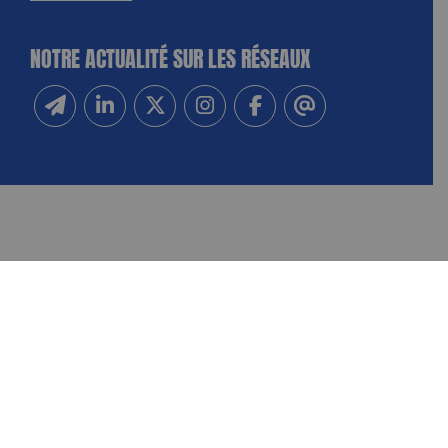
NOTRE ACTUALITÉ SUR LES RÉSEAUX
Inscrivez-vous à notre newsletter
Suivez-nous sur Linkedin
Suivez-nous sur Twitter
Suivez-nous sur Instagram
Suivez-nous sur Facebook
Contactez-nous
NOUS CONTACTER
FAIRE UN DON