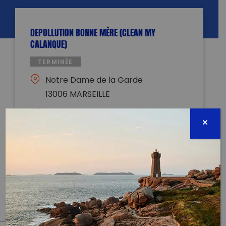
DEPOLLUTION BONNE MÈRE (CLEAN MY
CALANQUE)
TERMINÉE
Notre Dame de la Garde
13006 MARSEILLE
14 octobre 0011 - 14:00 à 16:00
alexandre.benhamou.13@gmail.com
0615482910
Évènement proposé par :
Recyclop Sensi-Collecte-
Revalorisation des mégots