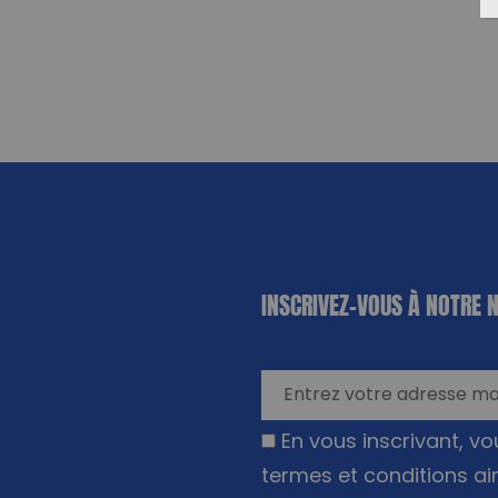
«
*
» indique
INSCRIVEZ-VOUS À NOTRE 
les champs
nécessaires
En vous inscrivant, v
termes et conditions ai