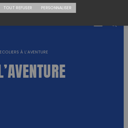
CARTE DES ACTIONS
FAIRE UN DON
TOUT REFUSER
PERSONNALISER
Menu
ECOLIERS À L’AVENTURE
L’AVENTURE