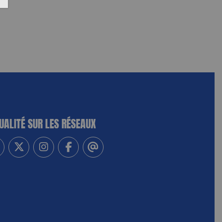
UALITÉ SUR LES RÉSEAUX
-vous à notre newsletter
vez-nous sur Linkedin
Suivez-nous sur Twitter
Suivez-nous sur Instagram
Suivez-nous sur Facebook
Contactez-nous