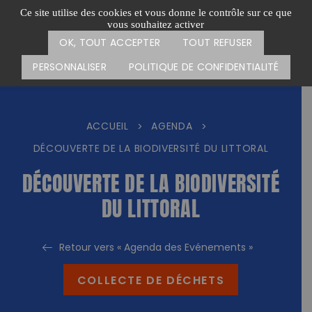
Passer
CARTE DES ACTIONS
FAIRE UN DON
Ce site utilise des cookies et vous donne le contrôle sur ce que
au
vous souhaitez activer
Menu
contenu
OK, TOUT ACCEPTER
TOUT REFUSER
PERSONNALISER
POLITIQUE DE CONFIDENTIALITÉ
ACCUEIL
AGENDA
>
>
DÉCOUVERTE DE LA BIODIVERSITÉ DU LITTORAL
DÉCOUVERTE DE LA BIODIVERSITÉ
DU LITTORAL
Retour vers « Agenda des Evénements »
COLLECTE DE DÉCHETS