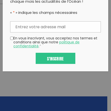
chaque mois les actualités de l’Océan !
«
*
» indique les champs nécessaires
PARTAGER CET ARTICLE:
Partager sur Facebook
Partager sur
Envoyer à
Twitter
un ami
Copy to clipboard
En vous inscrivant, vous acceptez nos termes et
conditions ainsi que notre
politique de
confidentialité
.
*
S'INSCRIRE