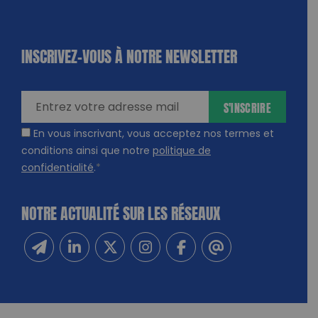
INSCRIVEZ-VOUS À NOTRE NEWSLETTER
dique
amps
ires
S'INSCRIRE
En vous inscrivant, vous acceptez nos termes et
conditions ainsi que notre
politique de
confidentialité
.
*
NOTRE ACTUALITÉ SUR LES RÉSEAUX
Inscrivez-vous à notre newsletter
Suivez-nous sur Linkedin
Suivez-nous sur Twitter
Suivez-nous sur Instagram
Suivez-nous sur Facebook
Contactez-nous